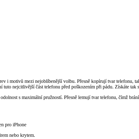
rev i motivů mezi nejoblíbenější volbu. Přesně kopírují tvar telefonu, t
ní tuto nejcitlivější část telefonu před poškozením při pádu. Získáte ta
dolnost s maximální pružností. Přesně lemují tvar telefonu, čímž brání 
en pro iPhone
drem nebo krytem.