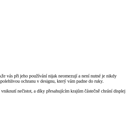
akže vás při jeho používání nijak neomezují a není nutné je nikdy
k spolehlivou ochranu v designu, který vám padne do ruky.
vniknutí nečistot, a díky přesahujícím krajům částečně chrání displej