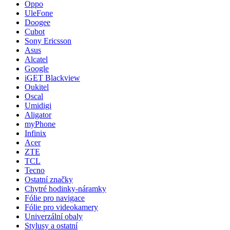
Oppo
UleFone
Doogee
Cubot
Sony Ericsson
Asus
Alcatel
Google
iGET Blackview
Oukitel
Oscal
Umidigi
Aligator
myPhone
Infinix
Acer
ZTE
TCL
Tecno
Ostatní značky
Chytré hodinky-náramky
Fólie pro navigace
Fólie pro videokamery
Univerzální obaly
Stylusy a ostatní