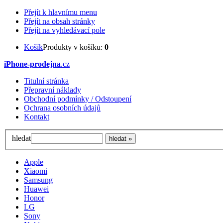
Přejít k hlavnímu menu
Přejít na obsah stránky
Přejít na vyhledávací pole
Košík
Produkty v košíku:
0
iPhone-prodejna
.cz
Titulní stránka
Přepravní náklady
Obchodní podmínky / Odstoupení
Ochrana osobních údajů
Kontakt
hledat
Apple
Xiaomi
Samsung
Huawei
Honor
LG
Sony