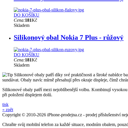
DO KOŠÍKU
Cena:
181
Kč
Skladem
Silikonový obal Nokia 7 Plus - růžový
DO KOŠÍKU
Cena:
181
Kč
Skladem
Silikonové obaly patří díky své praktičnosti a široké nabídce ba
sundávat. Obaly navíc mírně přesahují přes okraje displeje, čímž chrá
Silikonové obaly patří mezi nejoblíbenější volbu. Kombinují vysokou o
při položení displejem dolů.
tisk
« zpět
Copyright © 2010-2026 iPhone-prodejna.cz - prodej příslušenství nej
Chraňte svůj mobilní telefon za každé situace, modním obalem, pouz