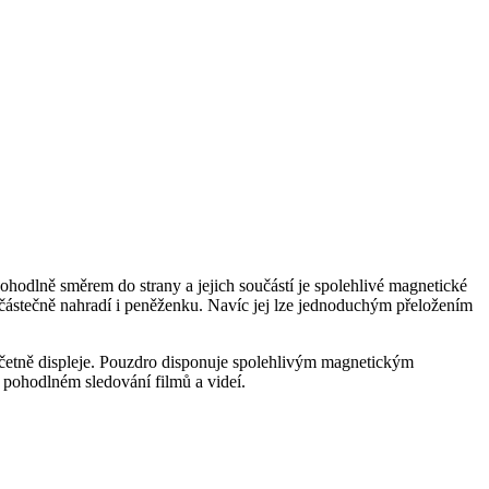
pohodlně směrem do strany a jejich součástí je spolehlivé magnetické
o částečně nahradí i peněženku. Navíc jej lze jednoduchým přeložením
včetně displeje. Pouzdro disponuje spolehlivým magnetickým
 pohodlném sledování filmů a videí.