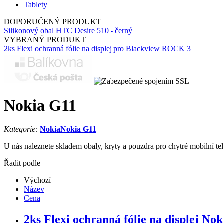
Tablety
DOPORUČENÝ PRODUKT
Silikonový obal HTC Desire 510 - černý
VYBRANÝ PRODUKT
2ks Flexi ochranná fólie na displej pro Blackview ROCK 3
Nokia G11
Kategorie:
Nokia
Nokia G11
U nás naleznete skladem obaly, kryty a pouzdra pro chytré mobilní te
Řadit podle
Výchozí
Název
Cena
2ks Flexi ochranná fólie na displej No