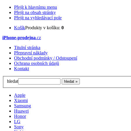
Přejít k hlavnímu menu
Přejít na obsah stránky
Přejít na vyhledávací pole
Košík
Produkty v košíku:
0
iPhone-prodejna
.cz
Titulní stránka
Přepravní náklady
Obchodní podmínky / Odstoupení
Ochrana osobních údajů
Kontakt
hledat
Apple
Xiaomi
Samsung
Huawei
Honor
LG
Sony