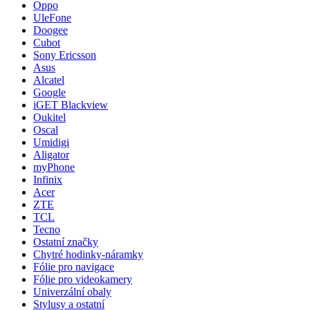
Oppo
UleFone
Doogee
Cubot
Sony Ericsson
Asus
Alcatel
Google
iGET Blackview
Oukitel
Oscal
Umidigi
Aligator
myPhone
Infinix
Acer
ZTE
TCL
Tecno
Ostatní značky
Chytré hodinky-náramky
Fólie pro navigace
Fólie pro videokamery
Univerzální obaly
Stylusy a ostatní