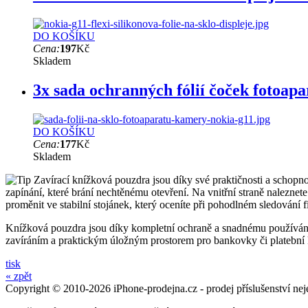
DO KOŠÍKU
Cena:
197
Kč
Skladem
3x sada ochranných fólií čoček fotoap
DO KOŠÍKU
Cena:
177
Kč
Skladem
Zavírací knížková pouzdra jsou díky své praktičnosti a schopnos
zapínání, které brání nechtěnému otevření. Na vnitřní straně nalezne
proměnit ve stabilní stojánek, který oceníte při pohodlném sledování f
Knížková pouzdra jsou díky kompletní ochraně a snadnému používání 
zavíráním a praktickým úložným prostorem pro bankovky či platební ka
tisk
« zpět
Copyright © 2010-2026 iPhone-prodejna.cz - prodej příslušenství nej