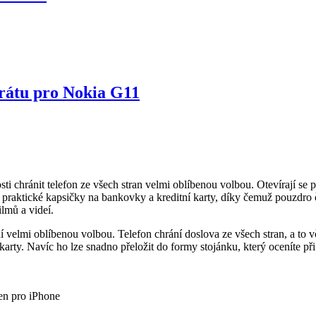
arátu pro Nokia G11
ti chránit telefon ze všech stran velmi oblíbenou volbou. Otevírají se 
te praktické kapsičky na bankovky a kreditní karty, díky čemuž pouzdr
ilmů a videí.
velmi oblíbenou volbou. Telefon chrání doslova ze všech stran, a to 
rty. Navíc ho lze snadno přeložit do formy stojánku, který oceníte při
en pro iPhone