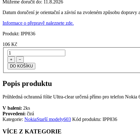
Můžeme doručit do:
11.8.2026
Datum doručení je orientační a závisí na zvoleném způsobu dopravy a
Informace o přepravě naleznete zde.
Produkt:
IPP836
106
Kč
+
−
Popis produktu
Průhledná ochranná fólie Ultra-clear určená přímo pro telefon Nokia 603
V balení:
2ks
Provedení:
čirá
Kategorie:
Nokia
Starší modely
603
Kód produktu:
IPP836
VÍCE Z KATEGORIE