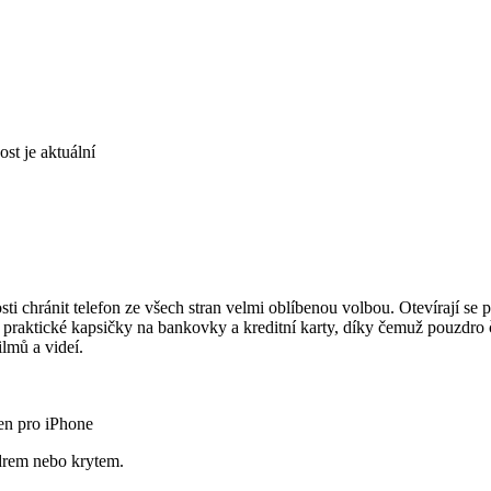
st je aktuální
ti chránit telefon ze všech stran velmi oblíbenou volbou. Otevírají se 
te praktické kapsičky na bankovky a kreditní karty, díky čemuž pouzdr
ilmů a videí.
en pro iPhone
drem nebo krytem.