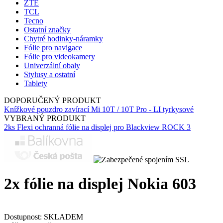
ZTE
TCL
Tecno
Ostatní značky
Chytré hodinky-náramky
Fólie pro navigace
Fólie pro videokamery
Univerzální obaly
Stylusy a ostatní
Tablety
DOPORUČENÝ PRODUKT
Knížkové pouzdro zavírací Mi 10T / 10T Pro - LI tyrkysové
VYBRANÝ PRODUKT
2ks Flexi ochranná fólie na displej pro Blackview ROCK 3
2x fólie na displej Nokia 603
Dostupnost:
SKLADEM