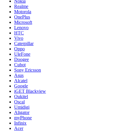
Nokia
Realme
Motorola
OnePlus
Microsoft
Lenovo
HTC
Vivo
Caterpillar
Oppo
UleFone
Doogee
Cubot
Sony Ericsson
Asus
Alcatel
Google
iGET Blackview
Oukitel
Oscal
Umidigi
Aligator
myPhone
Infinix
Acer