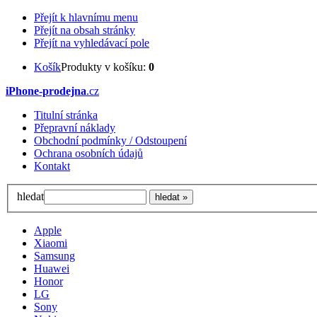
Přejít k hlavnímu menu
Přejít na obsah stránky
Přejít na vyhledávací pole
Košík
Produkty v košíku:
0
iPhone-prodejna
.cz
Titulní stránka
Přepravní náklady
Obchodní podmínky / Odstoupení
Ochrana osobních údajů
Kontakt
hledat
Apple
Xiaomi
Samsung
Huawei
Honor
LG
Sony