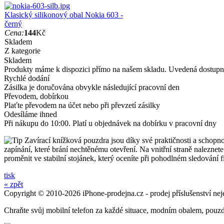
Klasický silikonový obal Nokia 603 -
černý
Cena:
144
Kč
Skladem
Z kategorie
Skladem
Produkty máme k dispozici přímo na našem skladu. Uvedená dostupno
Rychlé dodání
Zásilka je doručována obvykle následující pracovní den
Převodem, dobírkou
Plaťte převodem na účet nebo při převzetí zásilky
Odesíláme ihned
Při nákupu do 10:00. Platí u objednávek na dobírku v pracovní dny
Zavírací knížková pouzdra jsou díky své praktičnosti a schopnos
zapínání, které brání nechtěnému otevření. Na vnitřní straně nalezne
proměnit ve stabilní stojánek, který oceníte při pohodlném sledování f
tisk
« zpět
Copyright © 2010-2026 iPhone-prodejna.cz - prodej příslušenství nej
Chraňte svůj mobilní telefon za každé situace, modním obalem, pouz