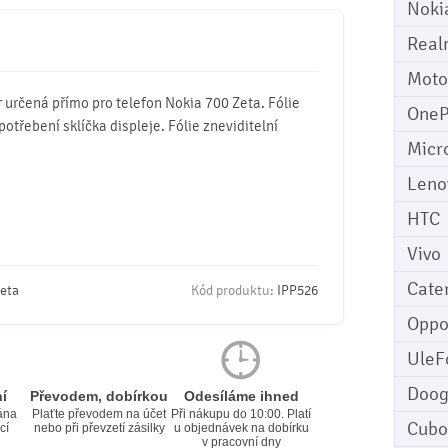
Noki
Real
Moto
 určená přímo pro telefon Nokia 700 Zeta. Fólie
OneP
potřebení sklíčka displeje. Fólie zneviditelní
Micr
Leno
HTC
Vivo
Cater
eta
Kód produktu:
IPP526
Opp
UleF
Doo
í
Převodem, dobírkou
Odesíláme ihned
ána
Plaťte převodem na účet
Při nákupu do 10:00. Platí
Cubo
cí
nebo při převzetí zásilky
u objednávek na dobírku
v pracovní dny