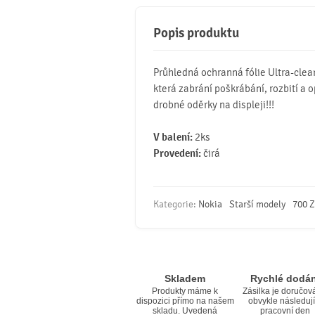
Popis produktu
Průhledná ochranná fólie Ultra-clear
která zabrání poškrábání, rozbití a o
drobné oděrky na displeji!!!
V balení:
2ks
Provedení:
čirá
Kategorie:
Nokia
Starší modely
700 Z
Skladem
Rychlé dodán
Produkty máme k
Zásilka je doručov
dispozici přímo na našem
obvykle následují
skladu. Uvedená
pracovní den