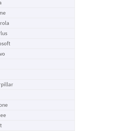
a
me
rola
lus
osoft
vo
pillar
o
one
gee
t