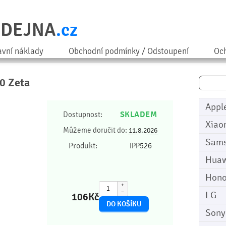
ODEJNA
.cz
avní náklady
Obchodní podmínky / Odstoupení
Och
00 Zeta
Appl
SKLADEM
Dostupnost:
Xiao
Můžeme doručit do:
11.8.2026
Sam
Produkt:
IPP526
Huaw
Hono
+
−
LG
106
Kč
Sony