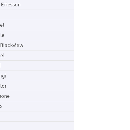
 Ericsson
el
le
 Blackview
tel
l
igi
tor
hone
ix