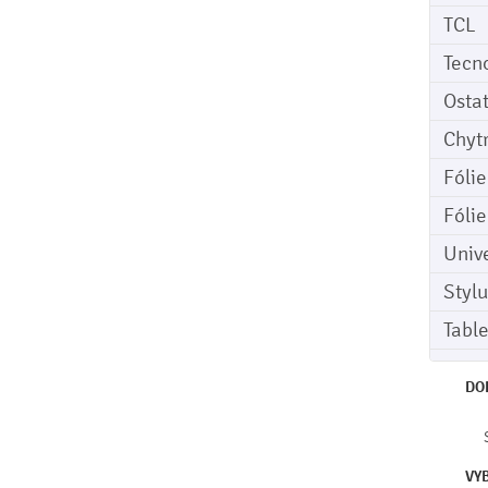
TCL
Tecn
Osta
Chyt
Fóli
Fóli
Univ
Stylu
Tabl
DO
VY