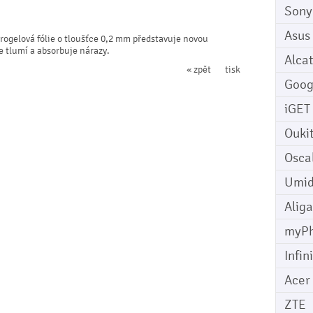
Sony
Asus
rogelová fólie o tloušťce 0,2 mm představuje novou
le tlumí a absorbuje nárazy.
Alcat
« zpět
tisk
Goog
iGET
Ouki
Osca
Umid
Aliga
myP
Infin
Acer
ZTE