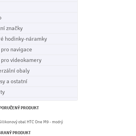
o
tní značky
ré hodinky-náramky
e pro navigace
e pro videokamery
erzální obaly
sy a ostatní
ety
PORUČENÝ PRODUKT
Silikonový obal HTC One M9 - modrý
BRANÝ PRODUKT