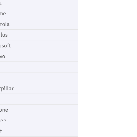
a
me
rola
lus
osoft
vo
pillar
o
one
gee
t