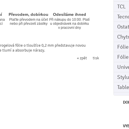
TCL
í
Převodem, dobírkou
Odesíláme ihned
Tecn
ána
Plaťte převodem na účet
Při nákupu do 10:00. Platí
cí
nebo při převzetí zásilky
u objednávek na dobírku
Osta
v pracovní dny
Chyt
rogelová fólie o tloušťce 0,2 mm představuje novou
Fóli
le tlumí a absorbuje nárazy.
Fóli
« zpět
tisk
Univ
Stylu
Tabl
DO
VY