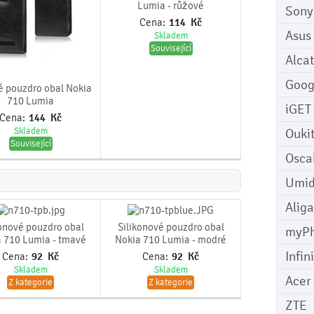
Lumia - růžové
Sony
Cena:
114
Kč
Asus
Skladem
Související
Alcat
Goog
 pouzdro obal Nokia
710 Lumia
iGET
Cena:
144
Kč
Skladem
Ouki
Související
Osca
Umid
Aliga
konové pouzdro obal
Silikonové pouzdro obal
myP
 710 Lumia - tmavé
Nokia 710 Lumia - modré
Infin
Cena:
92
Kč
Cena:
92
Kč
Skladem
Skladem
Acer
Z kategorie
Z kategorie
ZTE