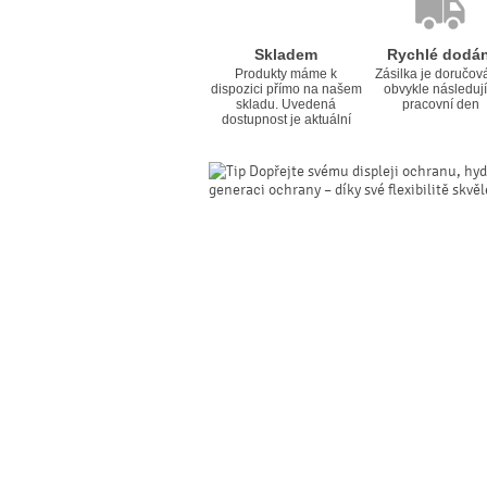
Skladem
Rychlé dodán
Produkty máme k
Zásilka je doručov
dispozici přímo na našem
obvykle následují
skladu. Uvedená
pracovní den
dostupnost je aktuální
Dopřejte svému displeji ochranu, hyd
generaci ochrany – díky své flexibilitě skvě