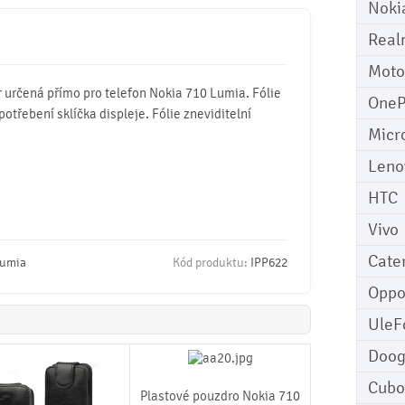
Noki
Real
Moto
r určená přímo pro telefon Nokia 710 Lumia. Fólie
OneP
potřebení sklíčka displeje. Fólie zneviditelní
Micr
Leno
HTC
Vivo
Cater
Lumia
Kód produktu:
IPP622
Opp
UleF
Doo
Cubo
Plastové pouzdro Nokia 710