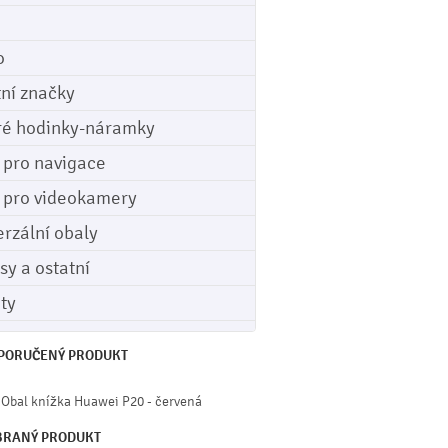
o
tní značky
ré hodinky-náramky
e pro navigace
e pro videokamery
erzální obaly
sy a ostatní
ety
PORUČENÝ PRODUKT
Obal knížka Huawei P20 - červená
BRANÝ PRODUKT