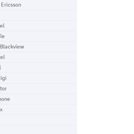
 Ericsson
el
le
 Blackview
tel
l
igi
tor
hone
ix