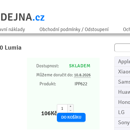
ODEJNA
.cz
avní náklady
Obchodní podmínky / Odstoupení
Och
10 Lumia
Appl
SKLADEM
Dostupnost:
Xiao
Můžeme doručit do:
10.8.2026
Sam
Produkt:
IPP622
Huaw
Hono
+
−
LG
106
Kč
Sony