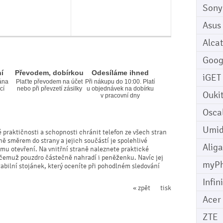
Sony
Asus
Alcat
Goog
í
Převodem, dobírkou
Odesíláme ihned
iGET
ána
Plaťte převodem na účet
Při nákupu do 10:00. Platí
cí
nebo při převzetí zásilky
u objednávek na dobírku
Ouki
v pracovní dny
Osca
Umid
 praktičnosti a schopnosti chránit telefon ze všech stran
ně směrem do strany a jejich součástí je spolehlivé
Aliga
mu otevření. Na vnitřní straně naleznete praktické
y čemuž pouzdro částečně nahradí i peněženku. Navíc jej
myP
bilní stojánek, který oceníte při pohodlném sledování
Infin
« zpět
tisk
Acer
ZTE