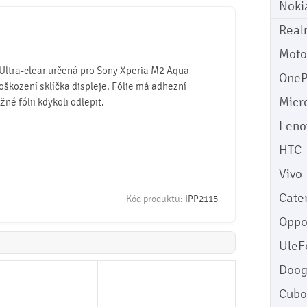
Noki
Real
Moto
 Ultra-clear určená pro Sony Xperia M2 Aqua
OneP
oškození sklíčka displeje. Fólie má adhezní
Micr
né fólii kdykoli odlepit.
Leno
HTC
Vivo
Cater
Kód produktu:
IPP2115
Opp
UleF
Doo
Cubo