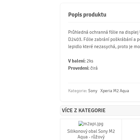
Popis produktu
Průhledná ochranná fólie na displej
D2403. Fólie zabrání poškrábání a p
lepidlo které nezasychá, proto je mož
V balení:
2ks
Provedení:
čirá
Kategorie:
Sony
Xperia M2 Aqua
VÍCE Z KATEGORIE
Silikonový obal Sony M2
Aqua - růžový