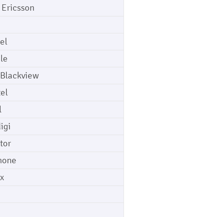
 Ericsson
el
le
 Blackview
tel
l
igi
tor
hone
ix