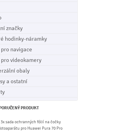
o
tní značky
ré hodinky-náramky
e pro navigace
e pro videokamery
erzální obaly
sy a ostatní
ety
PORUČENÝ PRODUKT
3x sada ochranných fólií na čočky
fotoaparátu pro Huawei Pura 70 Pro