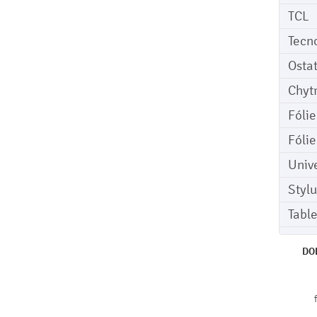
TCL
Tecn
Osta
Chyt
Fóli
Fóli
Univ
Stylu
Tabl
DO