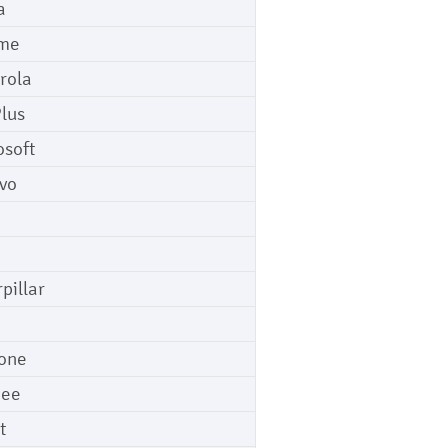
a
me
rola
lus
osoft
vo
pillar
o
one
gee
t