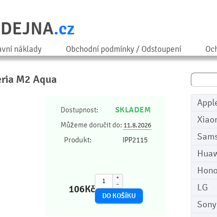
ODEJNA
.cz
avní náklady
Obchodní podmínky / Odstoupení
Och
peria M2 Aqua
Appl
SKLADEM
Dostupnost:
Xiao
Můžeme doručit do:
11.8.2026
Sam
Produkt:
IPP2115
Huaw
Hono
+
−
LG
106
Kč
Sony