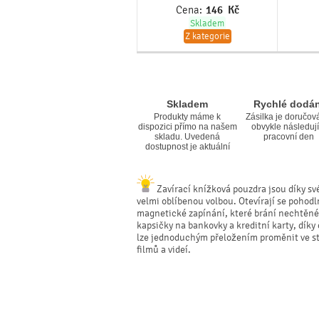
Cena:
146
Kč
Skladem
Z kategorie
Skladem
Rychlé dodán
Produkty máme k
Zásilka je doručov
dispozici přímo na našem
obvykle následují
skladu. Uvedená
pracovní den
dostupnost je aktuální
Zavírací knížková pouzdra jsou díky své
velmi oblíbenou volbou. Otevírají se pohodl
magnetické zapínání, které brání nechtěné
kapsičky na bankovky a kreditní karty, dík
lze jednoduchým přeložením proměnit ve sta
filmů a videí.