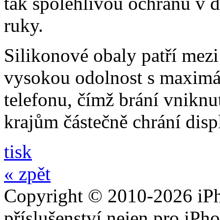
tak spolehlivou ochranu v 
ruky.
Silikonové obaly patří mezi
vysokou odolnost s maximál
telefonu, čímž brání vniknut
krajům částečně chrání disp
tisk
« zpět
Copyright © 2010-2026 iPh
příslušenství nejen pro iPh