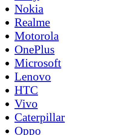
Nokia
Realme
Motorola
OnePlus
Microsoft
Lenovo
HTC
Vivo
Caterpillar
Oppo