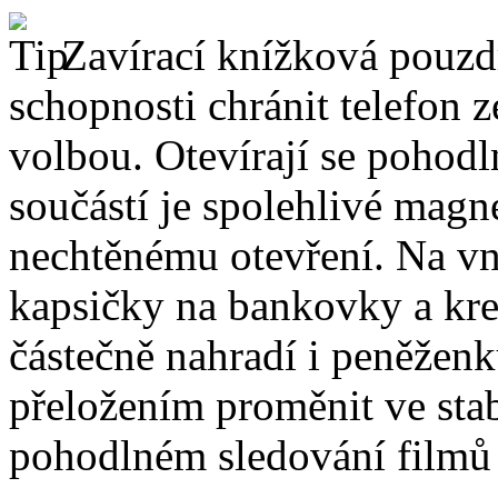
Zavírací knížková pouzdr
schopnosti chránit telefon 
volbou. Otevírají se pohodl
součástí je spolehlivé magne
nechtěnému otevření. Na vni
kapsičky na bankovky a kre
částečně nahradí i peněžen
přeložením proměnit ve stabi
pohodlném sledování filmů 