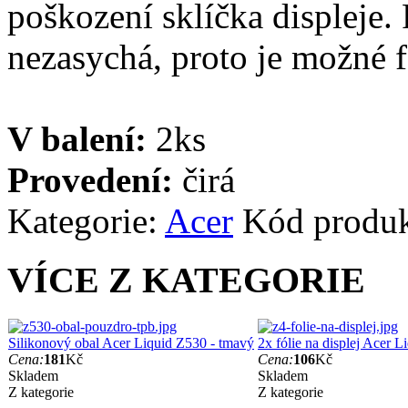
poškození sklíčka displeje. 
nezasychá, proto je možné fó
V balení:
2ks
Provedení:
čirá
Kategorie:
Acer
Kód produ
VÍCE Z KATEGORIE
Silikonový obal Acer Liquid Z530 - tmavý
2x fólie na displej Acer L
Cena:
181
Kč
Cena:
106
Kč
Skladem
Skladem
Z kategorie
Z kategorie