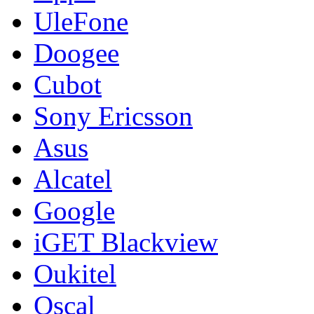
UleFone
Doogee
Cubot
Sony Ericsson
Asus
Alcatel
Google
iGET Blackview
Oukitel
Oscal