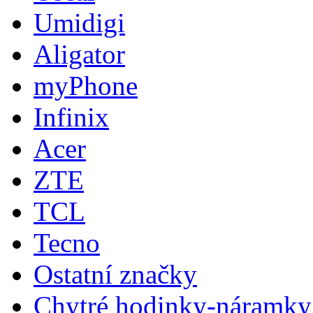
Umidigi
Aligator
myPhone
Infinix
Acer
ZTE
TCL
Tecno
Ostatní značky
Chytré hodinky-náramky