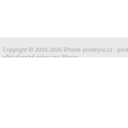
Copyright © 2010-2026 iPhone-prodejna.cz - pro
příslušenství nejen pro iPhone
Chraňte svůj mobilní telefon za každé situace, 
obalem, pouzdrem nebo krytem.