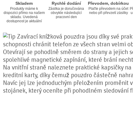
Skladem
Rychlé dodání
Převodem, dobírkou
Produkty máme k
Zásilka je doručována
Plaťte převodem na účet
Př
dispozici přímo na našem
obvykle následující
nebo při převzetí zásilky
u
skladu. Uvedená
pracovní den
dostupnost je aktuální
Zavírací knížková pouzdra jsou díky své prakt
schopnosti chránit telefon ze všech stran velmi o
Otevírají se pohodlně směrem do strany a jejich s
spolehlivé magnetické zapínání, které brání nech
Na vnitřní straně naleznete praktické kapsičky na
kreditní karty, díky čemuž pouzdro částečně nahr
Navíc jej lze jednoduchým přeložením proměnit ve
stojánek, který oceníte při pohodlném sledování fi