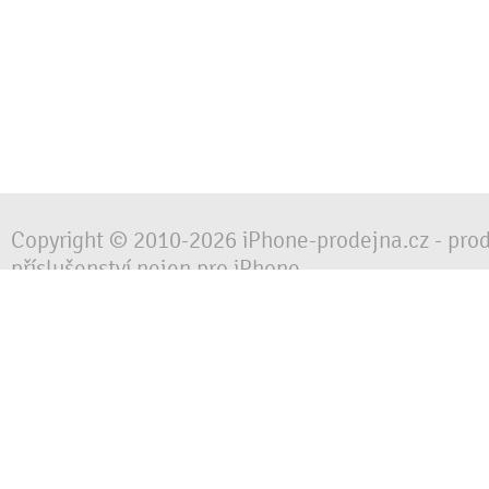
Copyright © 2010-2026 iPhone-prodejna.cz - pro
příslušenství nejen pro iPhone
Chraňte svůj mobilní telefon za každé situace, 
obalem, pouzdrem nebo krytem.