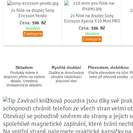
2x fólie na displej Sony
2
Ericsson Yendo
2x fólie na displej Sony
Ericsson Xperia X10 Mini PRO
Cena:
106
Kč
Cena:
106
Kč
Skladem
Z kategorie
Skladem
Z kategorie
Skladem
Rychlé dodání
Převodem, dobírkou
Produkty máme k
Zásilka je doručována
Plaťte převodem na účet
Př
dispozici přímo na našem
obvykle následující
nebo při převzetí zásilky
u
skladu. Uvedená
pracovní den
dostupnost je aktuální
Zavírací knížková pouzdra jsou díky své prakt
schopnosti chránit telefon ze všech stran velmi o
Otevírají se pohodlně směrem do strany a jejich s
spolehlivé magnetické zapínání, které brání nech
Na vnitřní straně naleznete praktické kapsičky na