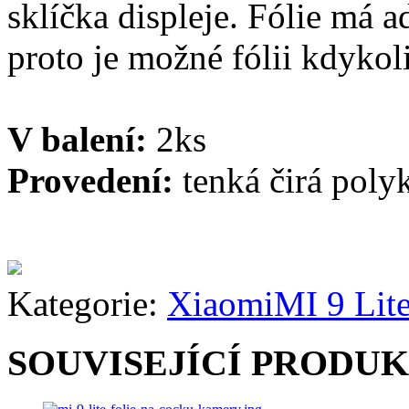
sklíčka displeje. Fólie má a
proto je možné fólii kdykoli
V balení:
2ks
Provedení:
tenká čirá poly
Kategorie:
Xiaomi
MI 9 Lit
SOUVISEJÍCÍ PRODU