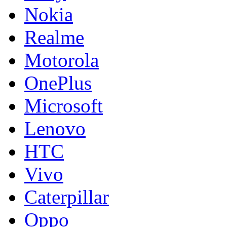
Nokia
Realme
Motorola
OnePlus
Microsoft
Lenovo
HTC
Vivo
Caterpillar
Oppo