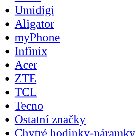
Umidigi
Aligator
myPhone
Infinix
Acer
ZTE
TCL
Tecno
Ostatní značky
Chytré hodinky-náramky