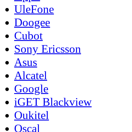
UleFone
Doogee
Cubot
Sony Ericsson
Asus
Alcatel
Google
iGET Blackview
Oukitel
Oscal