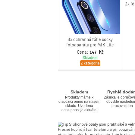
2x fó
3x ochranná fólie čočky
fotoaparátu pro MI 9 Lite
Cena:
147
Kč
Skladem
Z kategorie
Skladem
Rychlé dodán
Produkty máme k
Zásilka je doručov
dispozici přímo na našem
obvykle následují
skladu. Uvedená
pracovní den
dostupnost je aktuální
Silikonové obaly jsou praktické a vel
Přesně kopírují tvar telefonu a při používá
přesahuje přes hrany displeje, tam je displ