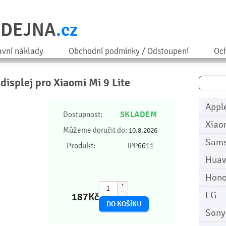
ODEJNA
.cz
avní náklady
Obchodní podmínky / Odstoupení
Och
 displej pro Xiaomi Mi 9 Lite
Appl
SKLADEM
Dostupnost:
Xiao
Můžeme doručit do:
10.8.2026
Sam
Produkt:
IPP6611
Huaw
Hono
+
−
LG
187
Kč
Sony