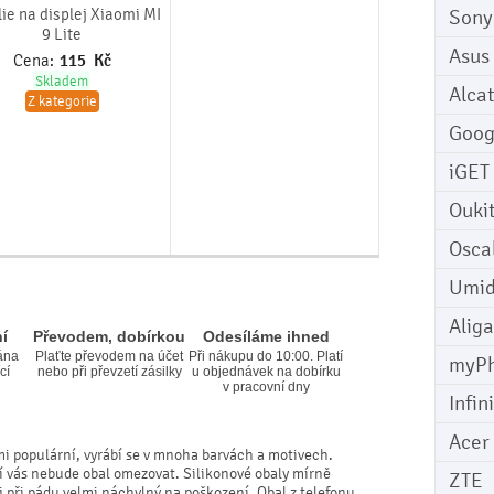
lie na displej Xiaomi MI
Sony
9 Lite
Asus
Cena:
115
Kč
Skladem
Alcat
Z kategorie
Goog
iGET
Ouki
Osca
Umid
Aliga
í
Převodem, dobírkou
Odesíláme ihned
ána
Plaťte převodem na účet
Při nákupu do 10:00. Platí
myP
cí
nebo při převzetí zásilky
u objednávek na dobírku
v pracovní dny
Infin
Acer
mi populární, vyrábí se v mnoha barvách a motivech.
ní vás nebude obal omezovat. Silikonové obaly mírně
ZTE
ej při pádu velmi náchylný na poškození. Obal z telefonu