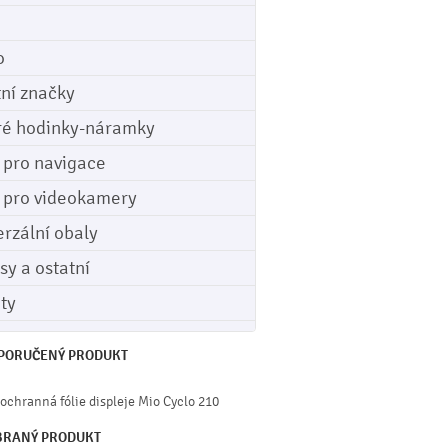
o
tní značky
ré hodinky-náramky
e pro navigace
e pro videokamery
erzální obaly
sy a ostatní
ety
PORUČENÝ PRODUKT
 ochranná fólie displeje Mio Cyclo 210
BRANÝ PRODUKT