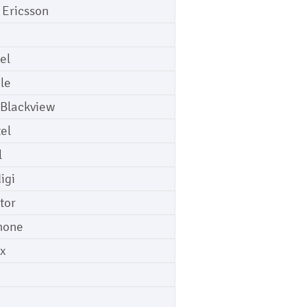
 Ericsson
el
le
 Blackview
tel
l
igi
tor
hone
ix