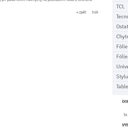
TCL
« zpět
tisk
Tecn
Osta
Chyt
Fóli
Fóli
Univ
Stylu
Tabl
DO
3x
VY