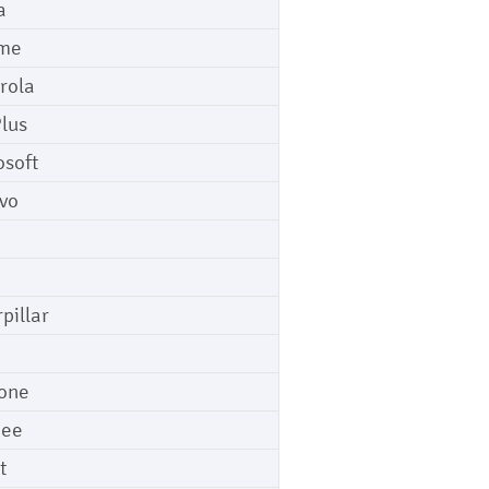
a
me
rola
lus
osoft
vo
pillar
o
one
gee
t