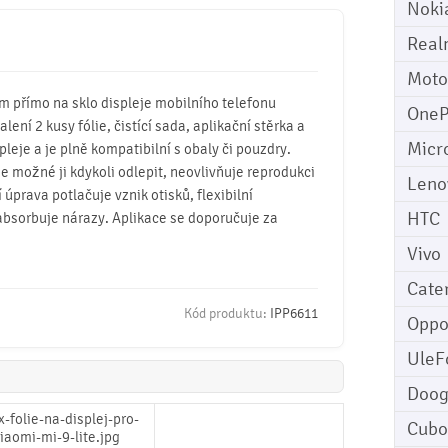
Noki
Real
Moto
mm přímo na sklo displeje mobilního telefonu
OneP
alení 2 kusy fólie, čistící sada, aplikační stěrka a
Micr
pleje a je plně kompatibilní s obaly či pouzdry.
 je možné ji kdykoli odlepit, neovlivňuje reprodukci
Leno
úprava potlačuje vznik otisků, flexibilní
HTC
absorbuje nárazy. Aplikace se doporučuje za
Vivo
Cater
Kód produktu:
IPP6611
Opp
UleF
Doo
Cubo