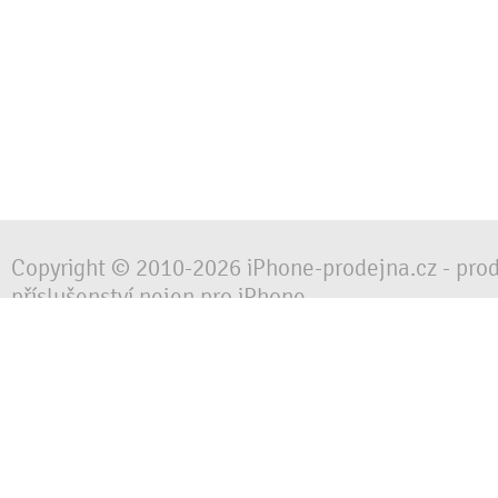
Copyright © 2010-2026 iPhone-prodejna.cz - pro
příslušenství nejen pro iPhone
Chraňte svůj mobilní telefon za každé situace, 
obalem, pouzdrem nebo krytem.