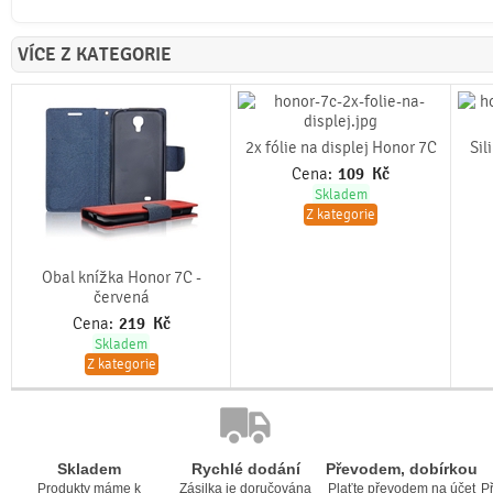
VÍCE Z KATEGORIE
2x fólie na displej Honor 7C
Sil
Cena:
109
Kč
Skladem
Z kategorie
Obal knížka Honor 7C -
červená
Cena:
219
Kč
Skladem
Z kategorie
Skladem
Rychlé dodání
Převodem, dobírkou
Produkty máme k
Zásilka je doručována
Plaťte převodem na účet
Př