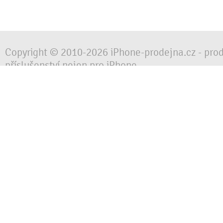
Copyright © 2010-2026 iPhone-prodejna.cz - pro
příslušenství nejen pro iPhone
Chraňte svůj mobilní telefon za každé situace, 
obalem, pouzdrem nebo krytem.