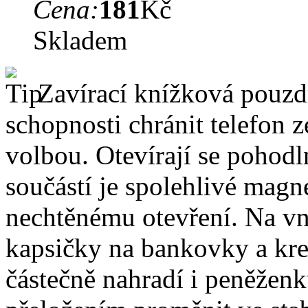
Cena:
181
Kč
Skladem
Zavírací knížková pouzdr
schopnosti chránit telefon 
volbou. Otevírají se pohodl
součástí je spolehlivé magne
nechtěnému otevření. Na vni
kapsičky na bankovky a kre
částečně nahradí i peněžen