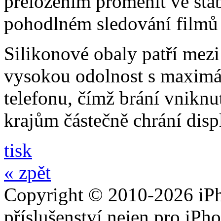
přeložením proměnit ve stabi
pohodlném sledování filmů 
Silikonové obaly patří mezi
vysokou odolnost s maximál
telefonu, čímž brání vniknut
krajům částečně chrání disp
tisk
« zpět
Copyright © 2010-2026 iPh
příslušenství nejen pro iPh