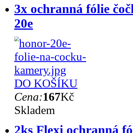
3x ochranná fólie čo
20e
DO KOŠÍKU
Cena:
167
Kč
Skladem
2ks Flexi ochranná fó