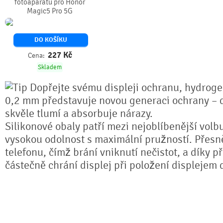
fotoaparátu pro Honor
Magic5 Pro 5G
DO KOŠÍKU
227
Kč
Cena:
Skladem
Dopřejte svému displeji ochranu, hydrogel
0,2 mm představuje novou generaci ochrany – dí
skvěle tlumí a absorbuje nárazy.
Silikonové obaly patří mezi nejoblíbenější volb
vysokou odolnost s maximální pružností. Přesně
telefonu, čímž brání vniknutí nečistot, a díky 
částečně chrání displej při položení displejem 