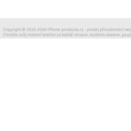
Copyright © 2010-2026 iPhone-prodejna.cz - prodej příslušenství ne
Chraňte svůj mobilní telefon za každé situace, modním obalem, pou