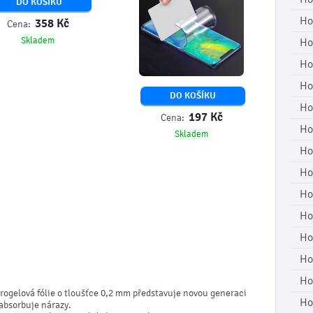
DO KOŠÍKU
Ho
358
Kč
Cena:
Skladem
Ho
Ho
Ho
DO KOŠÍKU
Ho
197
Kč
Cena:
Ho
Skladem
Ho
Ho
Ho
Ho
Ho
Ho
Ho
rogelová fólie o tloušťce 0,2 mm představuje novou generaci
Ho
 absorbuje nárazy.