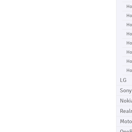
Ho
Ho
Ho
Ho
Ho
Ho
Ho
Ho
LG
Sony
Noki
Real
Moto
OneP