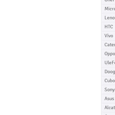
Micr
Leno
HTC
Vivo
Cater
Opp
UleF
Doo
Cubo
Sony
Asus
Alcat