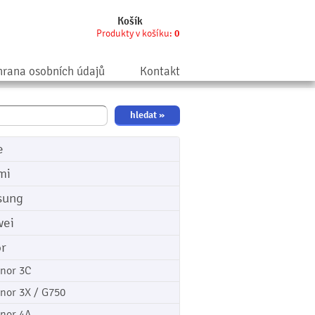
Košík
Produkty v košíku:
0
rana osobních údajů
Kontakt
e
mi
sung
ei
r
nor 3C
nor 3X / G750
nor 4A