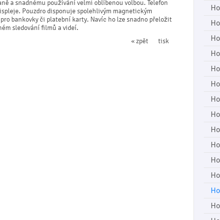
aně a snadnému používání velmi oblíbenou volbou. Telefon
Ho
 displeje. Pouzdro disponuje spolehlivým magnetickým
ro bankovky či platební karty. Navíc ho lze snadno přeložit
Ho
ném sledování filmů a videí.
Ho
« zpět
tisk
Ho
Ho
Ho
Ho
Ho
Ho
Ho
Ho
Ho
Ho
Ho