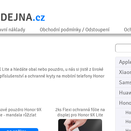
ODEJNA
.cz
avní náklady
Obchodní podmínky / Odstoupení
Och
Appl
Lite a hledáte obal nebo pouzdro, u nás si jistě z široké
Xiao
příslušenství a ochranné kryty na mobilní telefony Honor
Sam
Huaw
Hono
kové pouzdro Honor 9X
2ks Flexi ochranná fólie na
Ho
te - mandala růžzlat
displej pro Honor 9X Lite
Ho
Ho