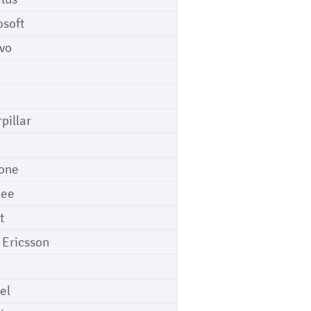
osoft
vo
pillar
o
one
gee
t
 Ericsson
el