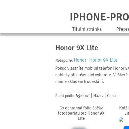
IPHONE-PR
Titulní stránka
Přepr
Honor 9X Lite
Honor
Honor 9X Lite
Kategorie:
Pokud vlastníte mobilní telefon Honor 9X 
nabídky příslušenství vyberete. Veškeré 
máme skladem k odeslání.
Řadit podle
Výchozí
Název
Cena
3x ochranná fólie čočky
Kníž
fotoaparátu pro Honor 9X
Li
Lite