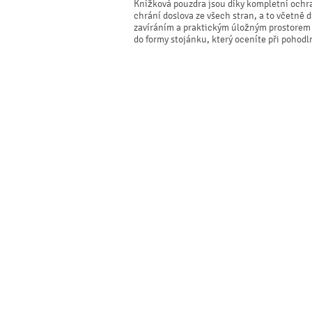
Knížková pouzdra jsou díky kompletní ochr
chrání doslova ze všech stran, a to včetně
zavíráním a praktickým úložným prostorem p
do formy stojánku, který oceníte při pohodl