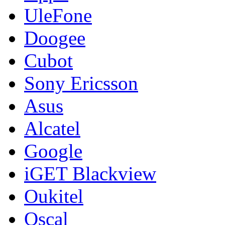
UleFone
Doogee
Cubot
Sony Ericsson
Asus
Alcatel
Google
iGET Blackview
Oukitel
Oscal