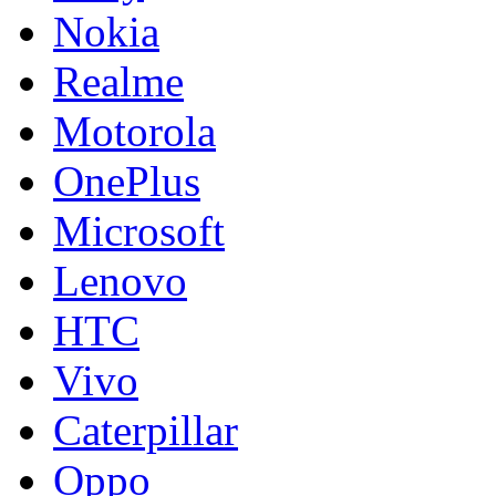
Nokia
Realme
Motorola
OnePlus
Microsoft
Lenovo
HTC
Vivo
Caterpillar
Oppo