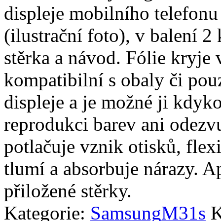
displeje mobilního telefo
(ilustrační foto), v balení 2 
stěrka a návod. Fólie kryje 
kompatibilní s obaly či pouz
displeje a je možné ji kdyko
reprodukci barev ani odezvu
potlačuje vznik otisků, fle
tlumí a absorbuje nárazy. A
přiložené stěrky.
Kategorie:
Samsung
M31s
K