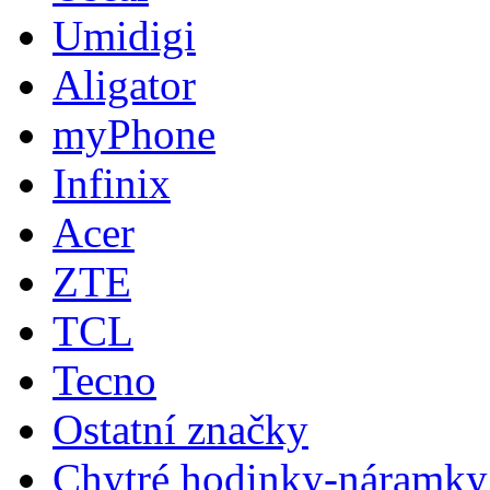
Umidigi
Aligator
myPhone
Infinix
Acer
ZTE
TCL
Tecno
Ostatní značky
Chytré hodinky-náramky