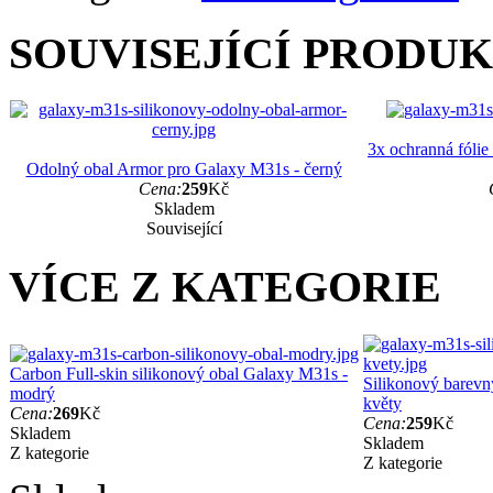
SOUVISEJÍCÍ PRODU
3x ochranná fólie
Odolný obal Armor pro Galaxy M31s - černý
Cena:
259
Kč
Skladem
Související
VÍCE Z KATEGORIE
Carbon Full-skin silikonový obal Galaxy M31s -
Silikonový barevn
modrý
květy
Cena:
269
Kč
Cena:
259
Kč
Skladem
Skladem
Z kategorie
Z kategorie