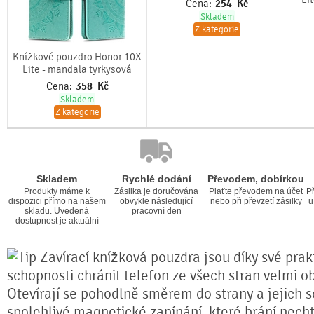
Cena:
254
Kč
Skladem
Z kategorie
Knížkové pouzdro Honor 10X
Lite - mandala tyrkysová
Cena:
358
Kč
Skladem
Z kategorie
Skladem
Rychlé dodání
Převodem, dobírkou
Produkty máme k
Zásilka je doručována
Plaťte převodem na účet
Př
dispozici přímo na našem
obvykle následující
nebo při převzetí zásilky
u
skladu. Uvedená
pracovní den
dostupnost je aktuální
Zavírací knížková pouzdra jsou díky své prakt
schopnosti chránit telefon ze všech stran velmi o
Otevírají se pohodlně směrem do strany a jejich s
spolehlivé magnetické zapínání, které brání nech