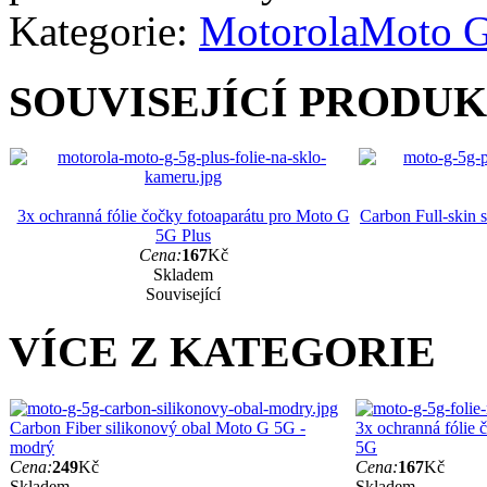
Kategorie:
Motorola
Moto 
SOUVISEJÍCÍ PRODU
3x ochranná fólie čočky fotoaparátu pro Moto G
Carbon Full-skin 
5G Plus
Cena:
167
Kč
Skladem
Související
VÍCE Z KATEGORIE
Carbon Fiber silikonový obal Moto G 5G -
3x ochranná fólie 
modrý
5G
Cena:
249
Kč
Cena:
167
Kč
Skladem
Skladem