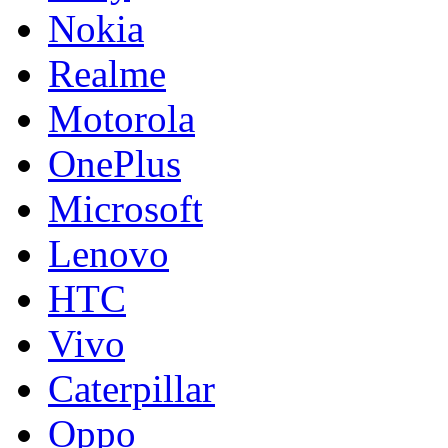
Nokia
Realme
Motorola
OnePlus
Microsoft
Lenovo
HTC
Vivo
Caterpillar
Oppo