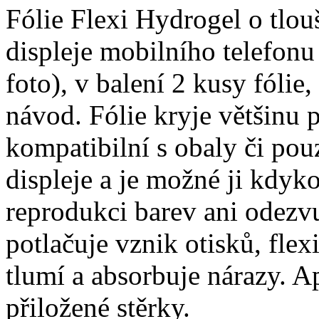
Fólie Flexi Hydrogel o tlo
displeje mobilního telefon
foto), v balení 2 kusy fólie, 
návod. Fólie kryje většinu p
kompatibilní s obaly či pouz
displeje a je možné ji kdyko
reprodukci barev ani odezvu
potlačuje vznik otisků, fle
tlumí a absorbuje nárazy. A
přiložené stěrky.