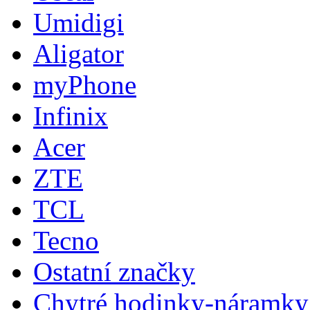
Umidigi
Aligator
myPhone
Infinix
Acer
ZTE
TCL
Tecno
Ostatní značky
Chytré hodinky-náramky