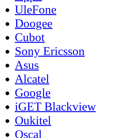
UleFone
Doogee
Cubot
Sony Ericsson
Asus
Alcatel
Google
iGET Blackview
Oukitel
Oscal