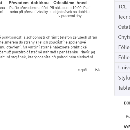
í
Převodem, dobírkou
Odesíláme ihned
TCL
ána
Plaťte převodem na účet
Při nákupu do 10:00. Platí
cí
nebo při převzetí zásilky
u objednávek na dobírku
Tecn
v pracovní dny
Osta
Chyt
 praktičnosti a schopnosti chránit telefon ze všech stran
ně směrem do strany a jejich součástí je spolehlivé
Fóli
mu otevření. Na vnitřní straně naleznete praktické
y čemuž pouzdro částečně nahradí i peněženku. Navíc jej
Fóli
bilní stojánek, který oceníte při pohodlném sledování
Univ
« zpět
tisk
Stylu
Tabl
DO
Pe
VY