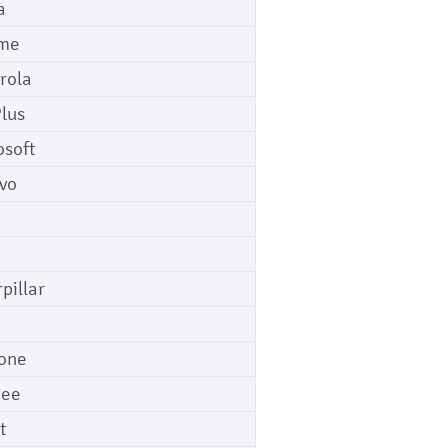
a
me
rola
lus
osoft
vo
pillar
o
one
gee
t