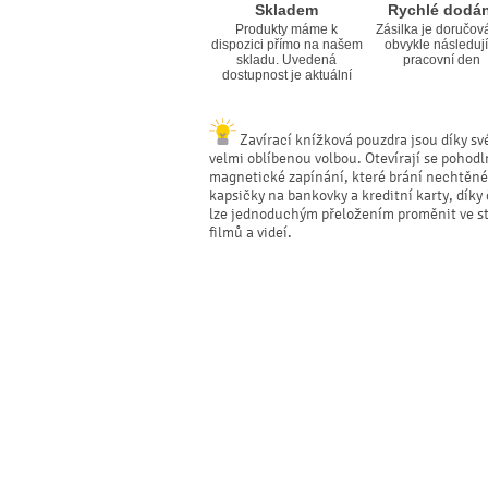
Skladem
Rychlé dodán
Produkty máme k
Zásilka je doručov
dispozici přímo na našem
obvykle následují
skladu. Uvedená
pracovní den
dostupnost je aktuální
Zavírací knížková pouzdra jsou díky své
velmi oblíbenou volbou. Otevírají se pohodl
magnetické zapínání, které brání nechtěné
kapsičky na bankovky a kreditní karty, dík
lze jednoduchým přeložením proměnit ve sta
filmů a videí.