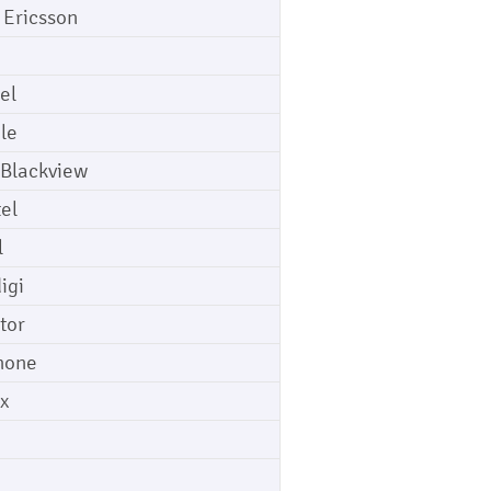
 Ericsson
el
le
 Blackview
tel
l
igi
tor
hone
ix