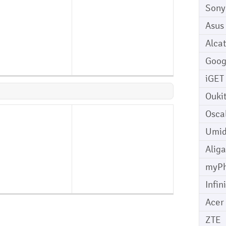
Sony
Asus
Alcat
Goog
iGET
Ouki
Osca
Umid
Aliga
myP
Infin
Acer
ZTE