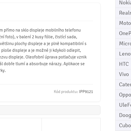
Noki
Real
Moto
mm přímo na sklo displeje mobilního telefonu
OneP
 foto), v balení 2 kusy fólie, čistící sada,
Micr
 většinu plochy displeje a je plně kompatibilní s
 ploše displeje a je možné ji kdykoli odlepit,
Leno
ezvu displeje. Oleofobní úprava potlačuje vznik
HTC
iál dobře tlumí a absorbuje nárazy. Aplikace se
rky.
Vivo
Cater
Kód produktu:
IPP9121
Opp
UleF
Doo
Cubo