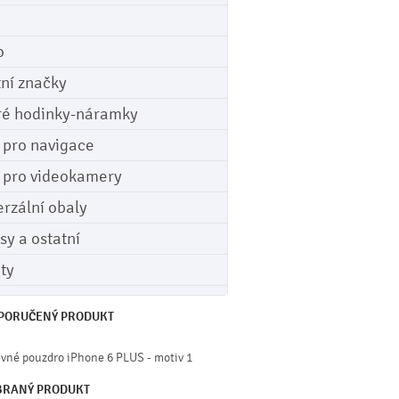
o
tní značky
ré hodinky-náramky
e pro navigace
e pro videokamery
erzální obaly
sy a ostatní
ety
PORUČENÝ PRODUKT
vné pouzdro iPhone 6 PLUS - motiv 1
BRANÝ PRODUKT