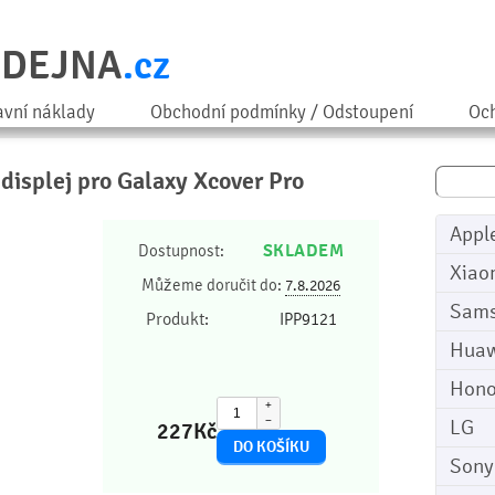
ODEJNA
.cz
avní náklady
Obchodní podmínky / Odstoupení
Och
 displej pro Galaxy Xcover Pro
Appl
SKLADEM
Dostupnost:
Xiao
Můžeme doručit do:
7.8.2026
Sam
Produkt:
IPP9121
Huaw
Hono
+
−
LG
227
Kč
Sony