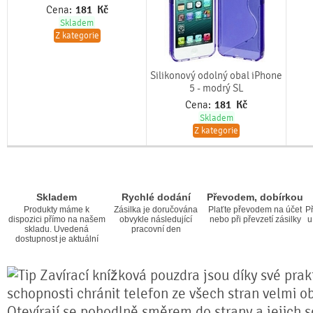
Cena:
181
Kč
Skladem
Z kategorie
Silikonový odolný obal iPhone
5 - modrý SL
Cena:
181
Kč
Skladem
Z kategorie
Skladem
Rychlé dodání
Převodem, dobírkou
Produkty máme k
Zásilka je doručována
Plaťte převodem na účet
Př
dispozici přímo na našem
obvykle následující
nebo při převzetí zásilky
u
skladu. Uvedená
pracovní den
dostupnost je aktuální
Zavírací knížková pouzdra jsou díky své prakt
schopnosti chránit telefon ze všech stran velmi o
Otevírají se pohodlně směrem do strany a jejich s