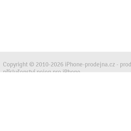
Copyright © 2010-2026 iPhone-prodejna.cz - pro
příslušenství nejen pro iPhone
Chraňte svůj mobilní telefon za každé situace, 
obalem, pouzdrem nebo krytem.