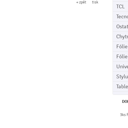
« zpět
tisk
TCL
Tecn
Osta
Chyt
Fóli
Fóli
Univ
Stylu
Tabl
DO
3ks 