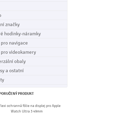
o
tní značky
ré hodinky-náramky
e pro navigace
e pro videokamery
erzální obaly
sy a ostatní
ety
PORUČENÝ PRODUKT
Flexi ochranná fólie na displej pro Apple
Watch Ultra 3 49mm