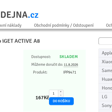
ODEJNA
.cz
avní náklady
Obchodní podmínky / Odstoupení
Och
ro iGET ACTIVE A8
Appl
SKLADEM
Dostupnost:
Xiao
Můžeme doručit do:
11.8.2026
Sam
Produkt:
IPP9471
Huaw
Hono
+
−
LG
167
Kč
Sony