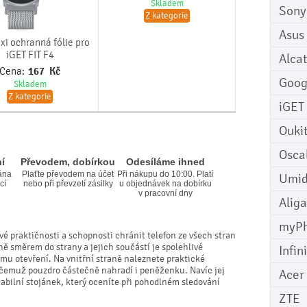
Skladem
Sony
Z kategorie
Asus
xi ochranná fólie pro
iGET FIT F4
Alcat
Cena:
167
Kč
Goog
Skladem
Z kategorie
iGET
Ouki
Osca
í
Převodem, dobírkou
Odesíláme ihned
ána
Plaťte převodem na účet
Při nákupu do 10:00. Platí
Umid
cí
nebo při převzetí zásilky
u objednávek na dobírku
v pracovní dny
Aliga
myP
vé praktičnosti a schopnosti chránit telefon ze všech stran
ně směrem do strany a jejich součástí je spolehlivé
Infin
mu otevření. Na vnitřní straně naleznete praktické
y čemuž pouzdro částečně nahradí i peněženku. Navíc jej
Acer
bilní stojánek, který oceníte při pohodlném sledování
ZTE