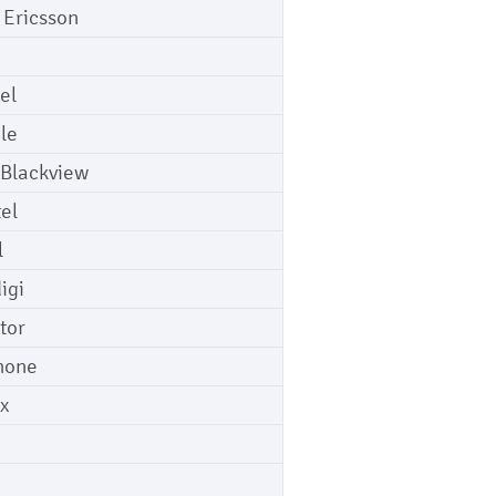
 Ericsson
el
le
 Blackview
tel
l
igi
tor
hone
ix