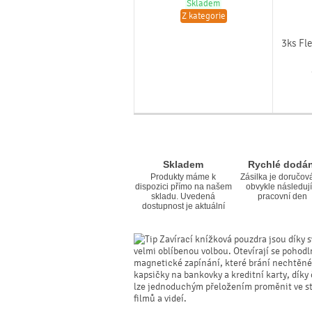
Skladem
Z kategorie
3ks Fle
Skladem
Rychlé dodán
Produkty máme k
Zásilka je doručov
dispozici přímo na našem
obvykle následují
skladu. Uvedená
pracovní den
dostupnost je aktuální
Zavírací knížková pouzdra jsou díky s
velmi oblíbenou volbou. Otevírají se pohodl
magnetické zapínání, které brání nechtěné
kapsičky na bankovky a kreditní karty, dík
lze jednoduchým přeložením proměnit ve sta
filmů a videí.