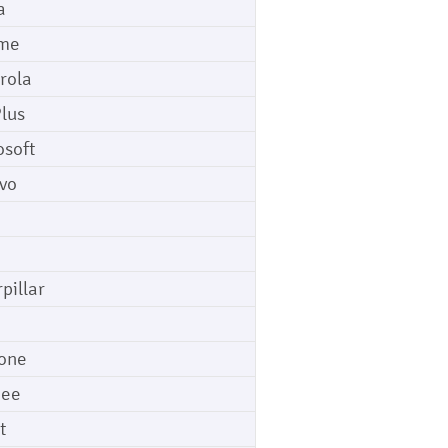
a
me
rola
lus
osoft
vo
pillar
o
one
gee
t