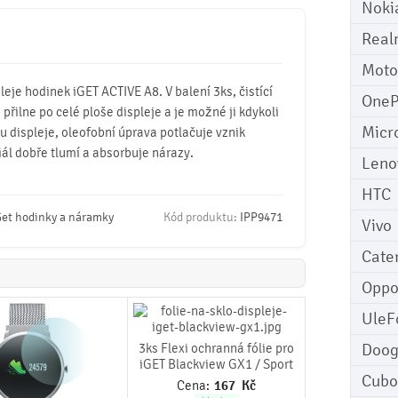
Noki
Real
Moto
pleje hodinek iGET ACTIVE A8. V balení 3ks, čistící
OneP
 přilne po celé ploše displeje a je možné ji kdykoli
Micr
u displeje, oleofobní úprava potlačuje vznik
iál dobře tlumí a absorbuje nárazy.
Leno
HTC
Get hodinky a náramky
Kód produktu:
IPP9471
Vivo
Cater
Opp
UleF
Doo
3ks Flexi ochranná fólie pro
iGET Blackview GX1 / Sport
Cubo
Cena:
167
Kč