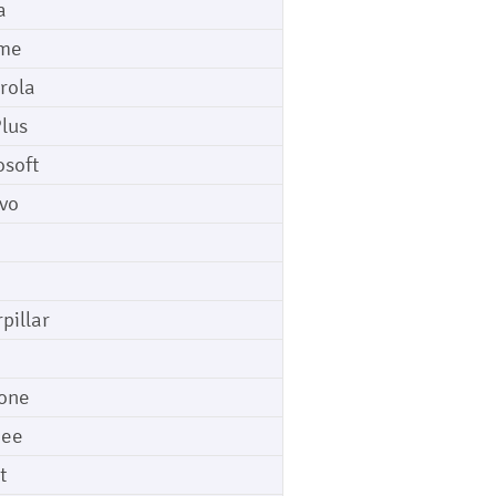
a
me
rola
lus
osoft
vo
pillar
o
one
gee
t