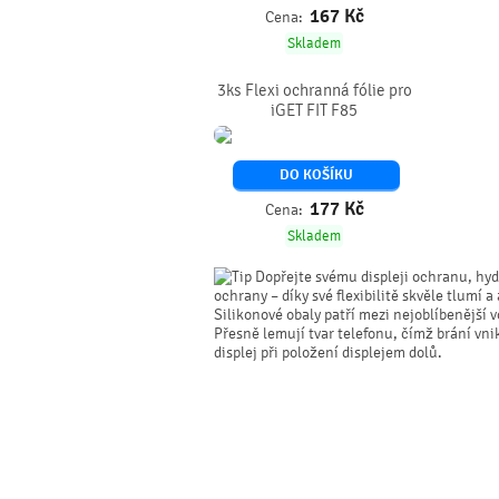
167
Kč
Cena:
Skladem
3ks Flexi ochranná fólie pro
iGET FIT F85
DO KOŠÍKU
177
Kč
Cena:
Skladem
Dopřejte svému displeji ochranu, hyd
ochrany – díky své flexibilitě skvěle tlumí a
Silikonové obaly patří mezi nejoblíbenější
Přesně lemují tvar telefonu, čímž brání vn
displej při položení displejem dolů.