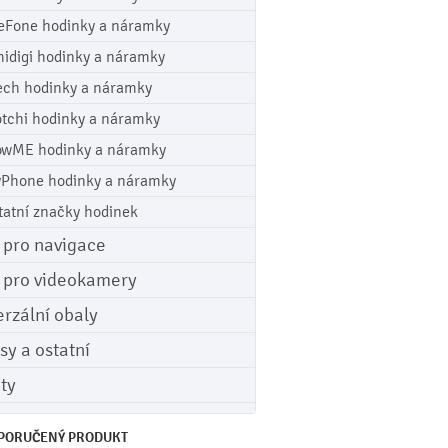
eFone hodinky a náramky
idigi hodinky a náramky
ech hodinky a náramky
tchi hodinky a náramky
wME hodinky a náramky
Phone hodinky a náramky
tatní značky hodinek
e pro navigace
e pro videokamery
erzální obaly
sy a ostatní
ety
PORUČENÝ PRODUKT