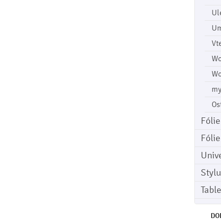
Ul
Um
Vt
Wo
Wo
my
Os
Fóli
Fóli
Univ
Stylu
Tabl
DO