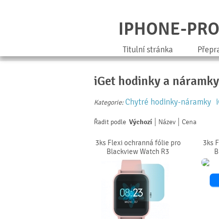
IPHONE-PR
Titulní stránka
Přepr
iGet hodinky a náramky
Chytré hodinky-náramky
Kategorie:
Řadit podle
Výchozí
Název
Cena
3ks Flexi ochranná fólie pro
3ks F
Blackview Watch R3
B