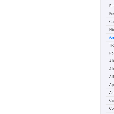
Re
Fo
Ca
Ni
iG
Ti
Po
AR
Al
Al
Ap
As
Ca
Co