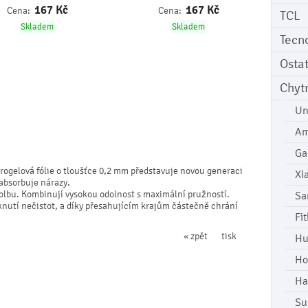
167
Kč
167
Kč
Cena:
Cena:
TCL
Skladem
Skladem
Tecn
Osta
Chyt
Un
Am
Ga
rogelová fólie o tloušťce 0,2 mm představuje novou generaci
Xi
 absorbuje nárazy.
 volbu. Kombinují vysokou odolnost s maximální pružností.
Sa
iknutí nečistot, a díky přesahujícím krajům částečně chrání
Fi
« zpět
tisk
Hu
Ho
Ha
Su