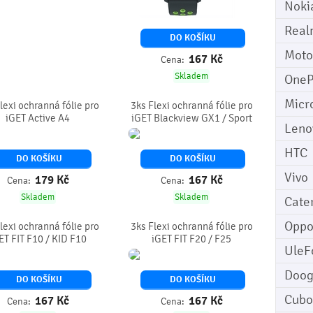
Noki
Real
DO KOŠÍKU
Moto
167
Kč
Cena:
Skladem
OneP
Micr
lexi ochranná fólie pro
3ks Flexi ochranná fólie pro
iGET Active A4
iGET Blackview GX1 / Sport
Leno
HTC
DO KOŠÍKU
DO KOŠÍKU
Vivo
179
Kč
167
Kč
Cena:
Cena:
Skladem
Skladem
Cater
Opp
lexi ochranná fólie pro
3ks Flexi ochranná fólie pro
ET FIT F10 / KID F10
iGET FIT F20 / F25
UleF
Doo
DO KOŠÍKU
DO KOŠÍKU
Cubo
167
Kč
167
Kč
Cena:
Cena: