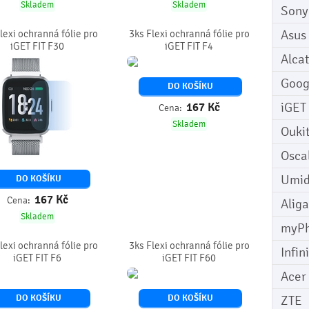
Skladem
Skladem
Sony
Asus
lexi ochranná fólie pro
3ks Flexi ochranná fólie pro
iGET FIT F30
iGET FIT F4
Alcat
Goog
DO KOŠÍKU
iGET
167
Kč
Cena:
Skladem
Ouki
Osca
Umid
DO KOŠÍKU
167
Kč
Cena:
Aliga
Skladem
myP
lexi ochranná fólie pro
3ks Flexi ochranná fólie pro
Infin
iGET FIT F6
iGET FIT F60
Acer
DO KOŠÍKU
DO KOŠÍKU
ZTE