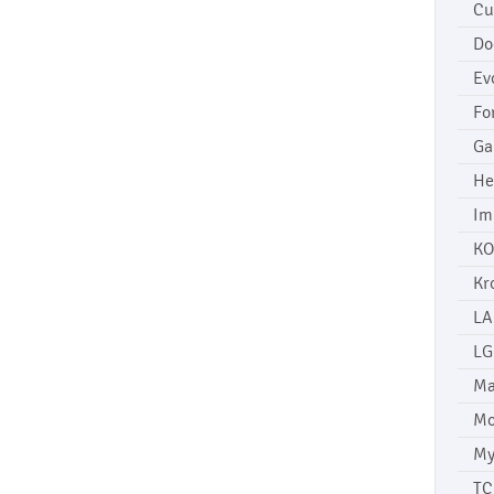
Cu
Do
Ev
Fo
Ga
He
Im
KO
Kr
LA
LG
Ma
Mo
My
TC