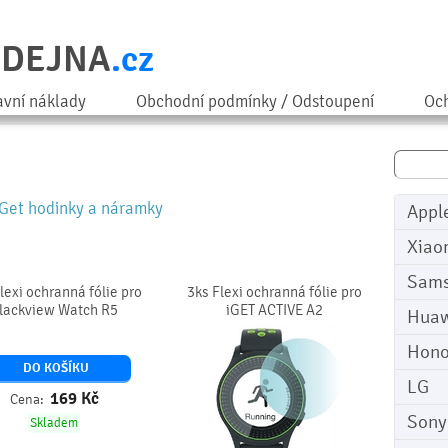
ODEJNA
.cz
avní náklady
Obchodní podmínky / Odstoupení
Och
iGet hodinky a náramky
Appl
Xiao
Sam
lexi ochranná fólie pro
3ks Flexi ochranná fólie pro
lackview Watch R5
iGET ACTIVE A2
Huaw
Hono
DO KOŠÍKU
LG
169
Kč
Cena:
Sony
Skladem