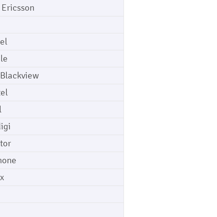
 Ericsson
el
le
 Blackview
tel
l
igi
tor
hone
ix