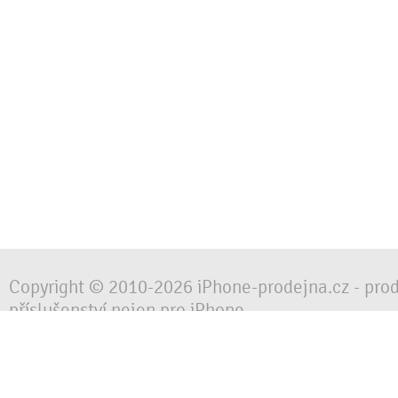
Copyright © 2010-2026 iPhone-prodejna.cz - pro
příslušenství nejen pro iPhone
Chraňte svůj mobilní telefon za každé situace, 
obalem, pouzdrem nebo krytem.