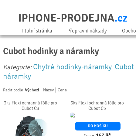
IPHONE-PRODEJNA
.cz
Titulní stránka
Přepravní náklady
Obcho
Cubot hodinky a náramky
Chytré hodinky-náramky
Cubot 
Kategorie:
náramky
Řadit podle
Výchozí
Název
Cena
3ks Flexi ochranná fólie pro
3ks Flexi ochranná fólie pro
Cubot C3
Cubot C5
DO KOŠÍKU
167
Kč
Cena: