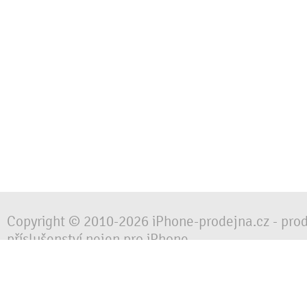
Copyright © 2010-2026 iPhone-prodejna.cz - pro
příslušenství nejen pro iPhone
Chraňte svůj mobilní telefon za každé situace, 
obalem, pouzdrem nebo krytem.