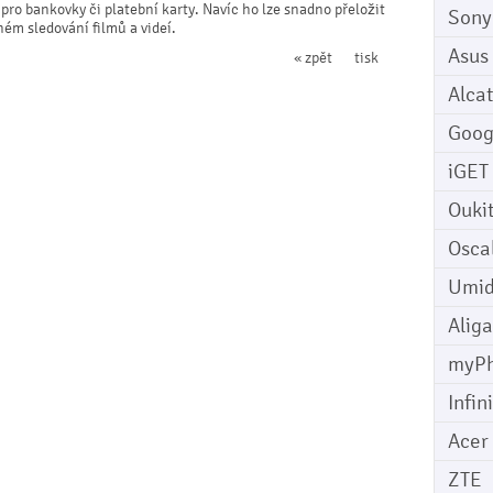
ro bankovky či platební karty. Navíc ho lze snadno přeložit
Sony
ném sledování filmů a videí.
Asus
« zpět
tisk
Alcat
Goog
iGET
Ouki
Osca
Umid
Aliga
myP
Infin
Acer
ZTE