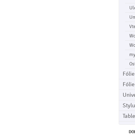
Ul
Um
Vt
Wo
Wo
my
Os
Fóli
Fóli
Univ
Stylu
Tabl
DO