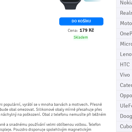
Noki
Real
DO KOŠÍKU
Moto
179
Kč
Cena:
OneP
Skladem
Micr
Leno
HTC
Vivo
Cater
Opp
mi populární, vyrábí se v mnoha barvách a motivech. Přesně
UleF
nebude obal omezovat. Silikonové obaly mírně přesahuje přes
mi náchylný na poškození. Obal z telefonu nemusíte při běžném
Doo
aně a snadnému používání velmi oblíbenou volbou. Telefon
Cubo
 displeje. Pouzdro disponuje spolehlivým magnetickým