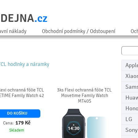
ODEJNA
.cz
avní náklady
Obchodní podmínky / Odstoupení
Och
TCL hodinky a náramky
Appl
Xiao
Sam
lexi ochranná fólie TCL
3ks Flexi ochranná fólie TCL
TIME Family Watch 42
Movetime Family Watch
Huaw
MT40S
Hono
DO KOŠÍKU
LG
179
Kč
Cena:
Sony
Skladem