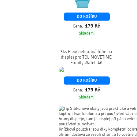
DO KOŠÍKU
179
Kč
Cena:
Skladem
3ks Flexi ochranná fólie na
displej pro TCL MOVETIME
Family Watch 46
DO KOŠÍKU
179
Kč
Cena:
Skladem
Silikonové obaly jsou praktické a vel
kopírují tvar telefonu a při používání vás 
hrany displeje, tam je displej při pádu vel
používání sundávat.
Knížková pouzdra jsou díky kompletní ochr
chrání doslova ze všech stran, a to včetně