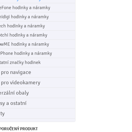
eFone hodinky a náramky
idigi hodinky a náramky
ech hodinky a náramky
tchi hodinky a náramky
wME hodinky a náramky
Phone hodinky a náramky
tatní značky hodinek
e pro navigace
e pro videokamery
erzální obaly
sy a ostatní
ety
PORUČENÝ PRODUKT