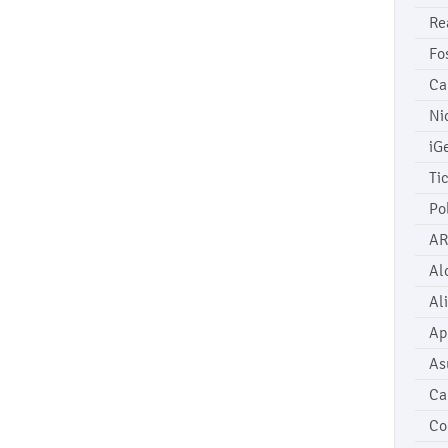
Re
Fo
Ca
Ni
iG
Ti
Po
AR
Al
Al
Ap
As
Ca
Co