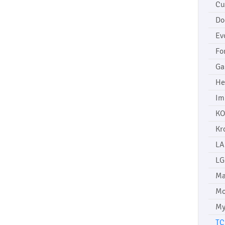
Cu
Do
Ev
Fo
Ga
He
Im
KO
Kr
LA
LG
Ma
Mo
My
TC