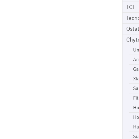
TCL
Tecn
Osta
Chyt
Un
Am
Ga
Xi
Sa
Fi
Hu
Ho
Ha
Su