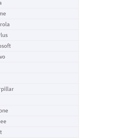
a
me
rola
lus
osoft
vo
pillar
o
one
gee
t