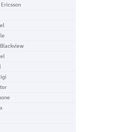
 Ericsson
el
le
 Blackview
tel
l
igi
tor
hone
ix