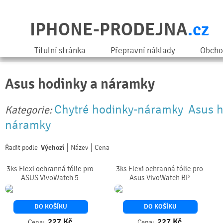
IPHONE-PRODEJNA
.cz
Titulní stránka
Přepravní náklady
Obcho
Asus hodinky a náramky
Chytré hodinky-náramky
Asus h
Kategorie:
náramky
Řadit podle
Výchozí
Název
Cena
3ks Flexi ochranná fólie pro
3ks Flexi ochranná fólie pro
ASUS VivoWatch 5
Asus VivoWatch BP
DO KOŠÍKU
DO KOŠÍKU
227
Kč
227
Kč
Cena:
Cena: