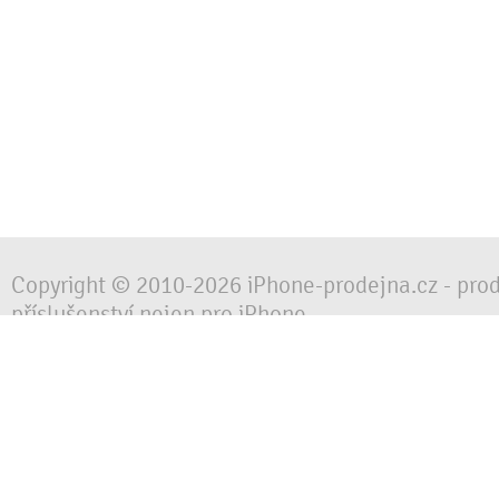
Copyright © 2010-2026 iPhone-prodejna.cz - pro
příslušenství nejen pro iPhone
Chraňte svůj mobilní telefon za každé situace, 
obalem, pouzdrem nebo krytem.