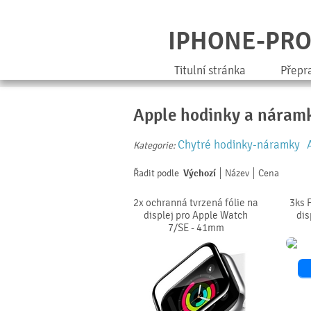
IPHONE-PR
Titulní stránka
Přepr
Apple hodinky a náram
Chytré hodinky-náramky
Kategorie:
Řadit podle
Výchozí
Název
Cena
2x ochranná tvrzená fólie na
3ks 
displej pro Apple Watch
dis
7/SE - 41mm