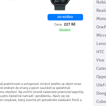
Noki
Real
DO KOŠÍKU
Moto
227
Kč
Cena:
OneP
Skladem
Micr
Leno
HTC
Vivo
Cater
Opp
vé praktičnosti a schopnosti chránit telefon ze všech stran
UleF
ně směrem do strany a jejich součástí je spolehlivé
u otevření. Na vnitřní straně naleznete praktické kapsičky
Doo
ouzdro částečně nahradí i peněženku. Navíc jej lze
í stojánek, který oceníte při pohodlném sledování filmů a
Cubo