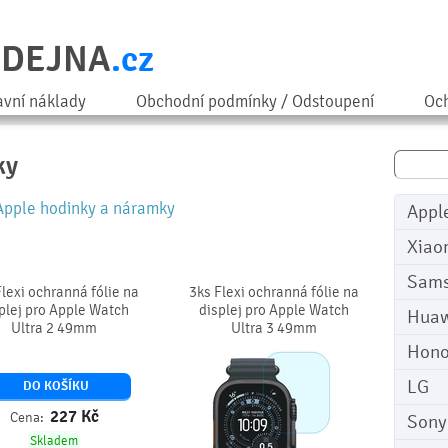
ODEJNA
.cz
avní náklady
Obchodní podmínky / Odstoupení
Och
ky
Apple hodinky a náramky
Appl
Xiao
Sam
Flexi ochranná fólie na
3ks Flexi ochranná fólie na
plej pro Apple Watch
displej pro Apple Watch
Huaw
Ultra 2 49mm
Ultra 3 49mm
Hono
LG
DO KOŠÍKU
227
Kč
Cena:
Sony
Skladem