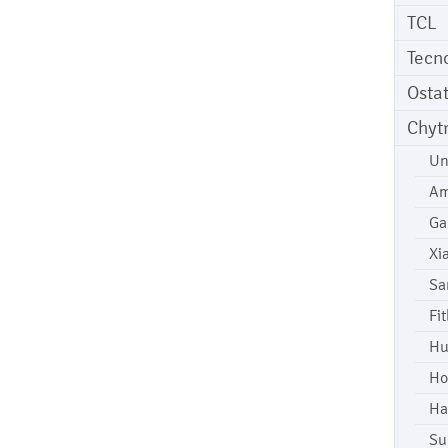
TCL
Tecn
Osta
Chyt
Un
Am
Ga
Xi
Sa
Fi
Hu
Ho
Ha
Su