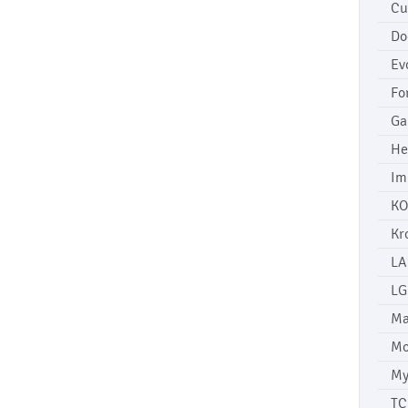
Cu
Do
Ev
Fo
Ga
He
Im
KO
Kr
LA
LG
Ma
Mo
My
TC