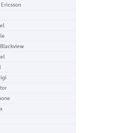
 Ericsson
el
le
 Blackview
tel
l
igi
tor
hone
ix