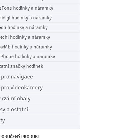
eFone hodinky a náramky
idigi hodinky a náramky
ech hodinky a náramky
tchi hodinky a náramky
wME hodinky a náramky
Phone hodinky a náramky
tatní značky hodinek
e pro navigace
e pro videokamery
erzální obaly
sy a ostatní
ety
PORUČENÝ PRODUKT