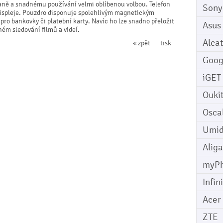
aně a snadnému používání velmi oblíbenou volbou. Telefon
Sony
 displeje. Pouzdro disponuje spolehlivým magnetickým
ro bankovky či platební karty. Navíc ho lze snadno přeložit
Asus
ném sledování filmů a videí.
Alcat
« zpět
tisk
Goog
iGET
Ouki
Osca
Umid
Aliga
myP
Infin
Acer
ZTE