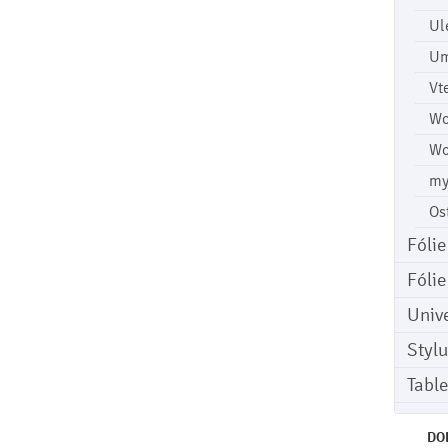
Ul
Um
Vt
Wo
Wo
my
Os
Fóli
Fóli
Univ
Stylu
Tabl
DO