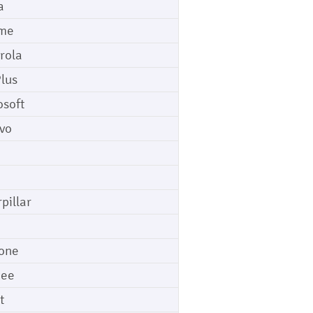
a
me
rola
lus
osoft
vo
pillar
o
one
gee
t