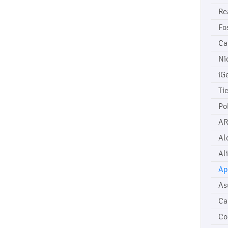
Re
Fo
Ca
Ni
iG
Ti
Po
AR
Al
Al
Ap
As
Ca
Co