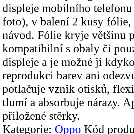
displeje mobilního telefon
foto), v balení 2 kusy fólie, 
návod. Fólie kryje většinu p
kompatibilní s obaly či pouz
displeje a je možné ji kdyko
reprodukci barev ani odezvu
potlačuje vznik otisků, fle
tlumí a absorbuje nárazy. A
přiložené stěrky.
Kategorie:
Oppo
Kód prod