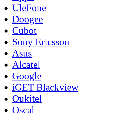
UleFone
Doogee
Cubot
Sony Ericsson
Asus
Alcatel
Google
iGET Blackview
Oukitel
Oscal