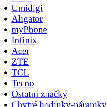
Umidigi
Aligator
myPhone
Infinix
Acer
ZTE
TCL
Tecno
Ostatní značky
Chytré hodinky-náramky