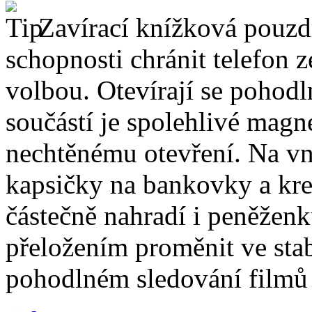
Zavírací knížková pouzdr
schopnosti chránit telefon 
volbou. Otevírají se pohodl
součástí je spolehlivé magne
nechtěnému otevření. Na vni
kapsičky na bankovky a kre
částečně nahradí i peněžen
přeložením proměnit ve stabi
pohodlném sledování filmů 