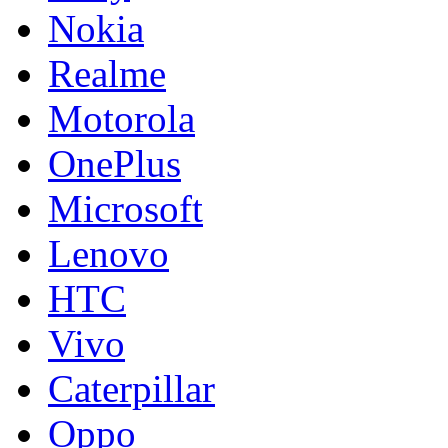
Nokia
Realme
Motorola
OnePlus
Microsoft
Lenovo
HTC
Vivo
Caterpillar
Oppo