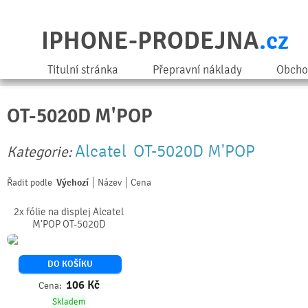
IPHONE-PRODEJNA
.cz
Titulní stránka
Přepravní náklady
Obcho
OT-5020D M'POP
Alcatel
OT-5020D M'POP
Kategorie:
Řadit podle
Výchozí
Název
Cena
2x fólie na displej Alcatel
M'POP OT-5020D
DO KOŠÍKU
106
Kč
Cena:
Skladem