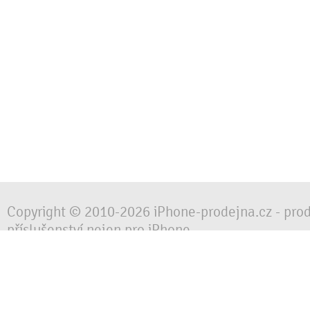
Copyright © 2010-2026 iPhone-prodejna.cz - pro
příslušenství nejen pro iPhone
Chraňte svůj mobilní telefon za každé situace, 
obalem, pouzdrem nebo krytem.