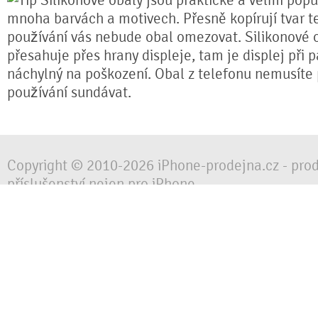
Silikonové obaly jsou praktické a velmi popul
mnoha barvách a motivech. Přesně kopírují tvar te
používání vás nebude obal omezovat. Silikonové 
přesahuje přes hrany displeje, tam je displej při 
náchylný na poškození. Obal z telefonu nemusíte
používání sundávat.
Copyright © 2010-2026 iPhone-prodejna.cz - pro
příslušenství nejen pro iPhone
Chraňte svůj mobilní telefon za každé situace, 
obalem, pouzdrem nebo krytem.