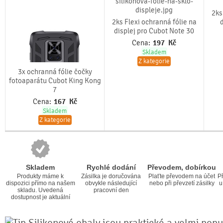
2ks
2ks Flexi ochranná fólie na
displej pro Cubot Note 30
Cena:
197
Kč
Skladem
Z kategorie
3x ochranná fólie čočky
fotoaparátu Cubot King Kong
7
Cena:
167
Kč
Skladem
Z kategorie
Skladem
Rychlé dodání
Převodem, dobírkou
Produkty máme k
Zásilka je doručována
Plaťte převodem na účet
Př
dispozici přímo na našem
obvykle následující
nebo při převzetí zásilky
u
skladu. Uvedená
pracovní den
dostupnost je aktuální