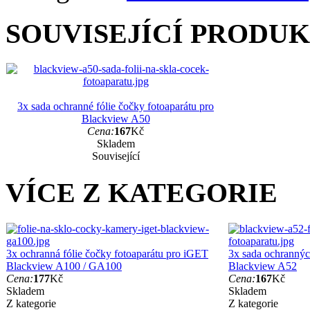
SOUVISEJÍCÍ PRODU
3x sada ochranné fólie čočky fotoaparátu pro
Blackview A50
Cena:
167
Kč
Skladem
Související
VÍCE Z KATEGORIE
3x ochranná fólie čočky fotoaparátu pro iGET
3x sada ochranných
Blackview A100 / GA100
Blackview A52
Cena:
177
Kč
Cena:
167
Kč
Skladem
Skladem
Z kategorie
Z kategorie