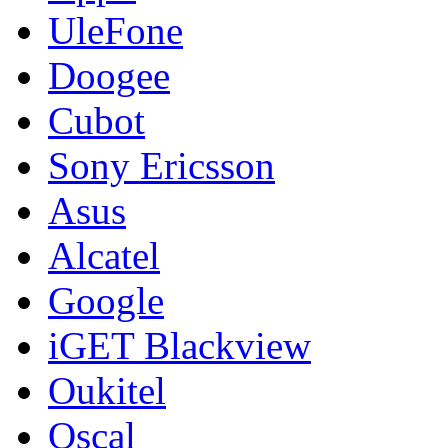
UleFone
Doogee
Cubot
Sony Ericsson
Asus
Alcatel
Google
iGET Blackview
Oukitel
Oscal