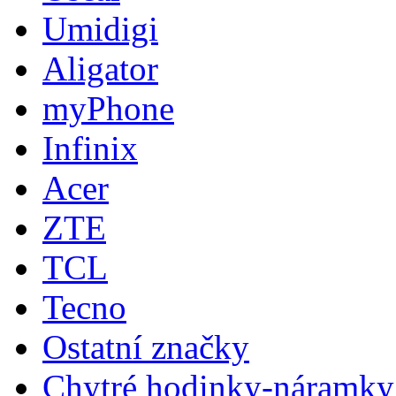
Umidigi
Aligator
myPhone
Infinix
Acer
ZTE
TCL
Tecno
Ostatní značky
Chytré hodinky-náramky