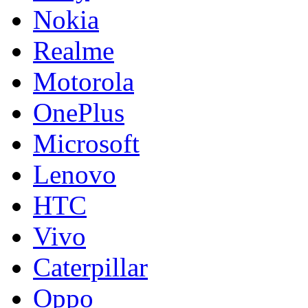
Nokia
Realme
Motorola
OnePlus
Microsoft
Lenovo
HTC
Vivo
Caterpillar
Oppo