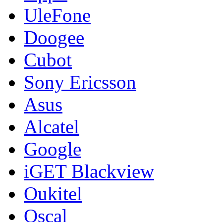
UleFone
Doogee
Cubot
Sony Ericsson
Asus
Alcatel
Google
iGET Blackview
Oukitel
Oscal