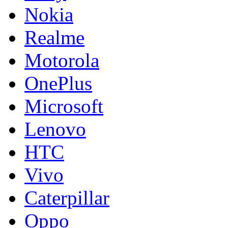
Nokia
Realme
Motorola
OnePlus
Microsoft
Lenovo
HTC
Vivo
Caterpillar
Oppo