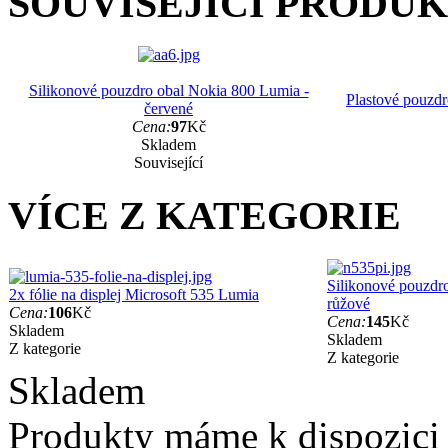
SOUVISEJÍCÍ PRODU
Silikonové pouzdro obal Nokia 800 Lumia -
Plastové pouzd
červené
Cena:
97
Kč
Skladem
Související
VÍCE Z KATEGORIE
Silikonové pouzdro
2x fólie na displej Microsoft 535 Lumia
růžové
Cena:
106
Kč
Cena:
145
Kč
Skladem
Skladem
Z kategorie
Z kategorie
Skladem
Produkty máme k dispozici