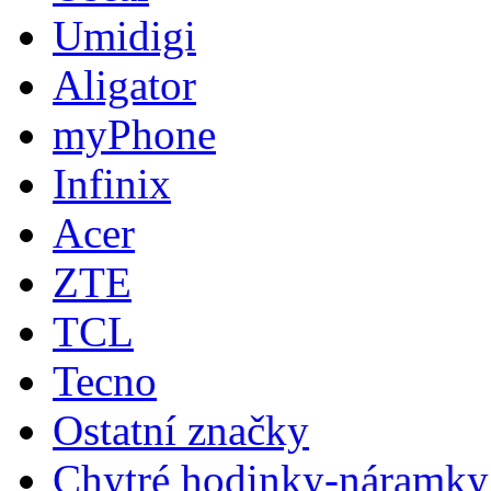
Umidigi
Aligator
myPhone
Infinix
Acer
ZTE
TCL
Tecno
Ostatní značky
Chytré hodinky-náramky