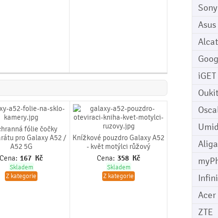
Sony
Asus
Alcat
Goog
iGET
Ouki
Osca
Umid
chranná fólie čočky
rátu pro Galaxy A52 /
Knížkové pouzdro Galaxy A52
Aliga
A52 5G
- květ motýlci růžový
Cena:
167
Kč
Cena:
358
Kč
myP
Skladem
Skladem
Z kategorie
Z kategorie
Infin
Acer
ZTE