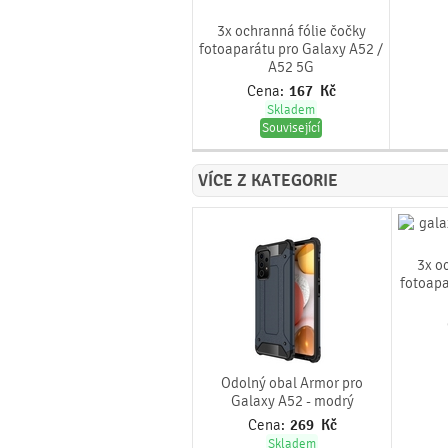
3x ochranná fólie čočky
fotoaparátu pro Galaxy A52 /
A52 5G
Cena:
167
Kč
Skladem
Související
VÍCE Z KATEGORIE
3x o
fotoapa
Odolný obal Armor pro
Galaxy A52 - modrý
Cena:
269
Kč
Skladem