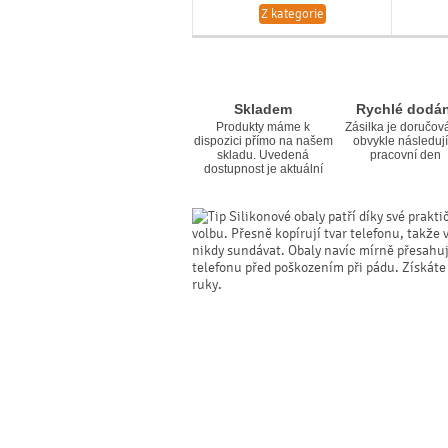
Z kategorie
Skladem
Rychlé dodán
Produkty máme k
Zásilka je doručov
dispozici přímo na našem
obvykle následují
skladu. Uvedená
pracovní den
dostupnost je aktuální
Silikonové obaly patří díky své prakti
volbu. Přesně kopírují tvar telefonu, takže 
nikdy sundávat. Obaly navíc mírně přesahují 
telefonu před poškozením při pádu. Získáte
ruky.