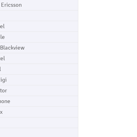
 Ericsson
el
le
 Blackview
tel
l
igi
tor
hone
ix