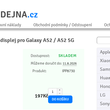
ODEJNA
.cz
avní náklady
Obchodní podmínky / Odstoupení
Och
 displej pro Galaxy A52 / A52 5G
Appl
SKLADEM
Dostupnost:
Xiao
Můžeme doručit do:
11.8.2026
Sam
Produkt:
IPP8730
Huaw
Hono
+
−
LG
197
Kč
Sony