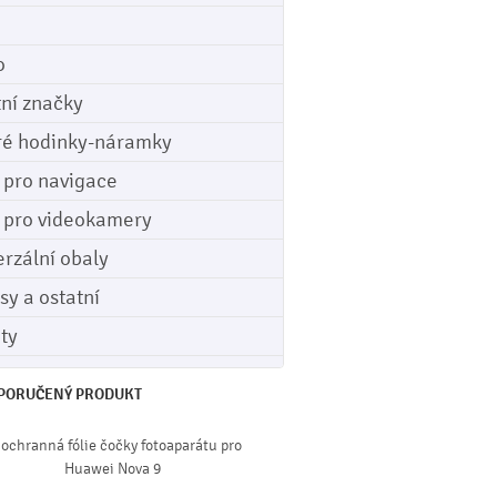
o
tní značky
ré hodinky-náramky
e pro navigace
e pro videokamery
erzální obaly
sy a ostatní
ety
PORUČENÝ PRODUKT
 ochranná fólie čočky fotoaparátu pro
Huawei Nova 9