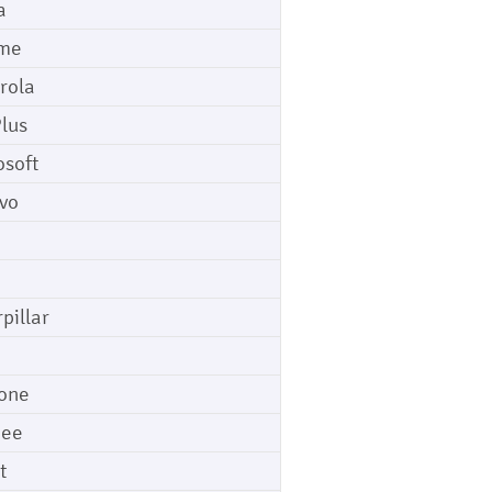
a
me
rola
lus
osoft
vo
pillar
o
one
gee
t