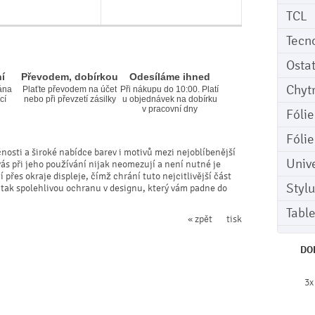
TCL
Tecn
Osta
í
Převodem, dobírkou
Odesíláme ihned
Chyt
ána
Plaťte převodem na účet
Při nákupu do 10:00. Platí
cí
nebo při převzetí zásilky
u objednávek na dobírku
v pracovní dny
Fóli
Fóli
čnosti a široké nabídce barev i motivů mezi nejoblíbenější
Univ
vás při jeho používání nijak neomezují a není nutné je
přes okraje displeje, čímž chrání tuto nejcitlivější část
Stylu
 tak spolehlivou ochranu v designu, který vám padne do
Tabl
« zpět
tisk
DO
3x