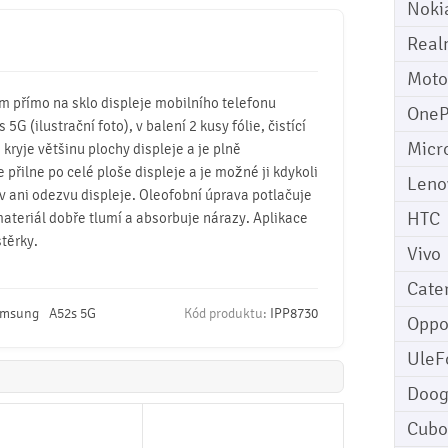
Noki
Real
Moto
mm přímo na sklo displeje mobilního telefonu
OneP
 (ilustrační foto), v balení 2 kusy fólie, čistící
Micr
 kryje většinu plochy displeje a je plně
e přilne po celé ploše displeje a je možné ji kdykoli
Leno
v ani odezvu displeje. Oleofobní úprava potlačuje
HTC
 materiál dobře tlumí a absorbuje nárazy. Aplikace
těrky.
Vivo
Cater
msung
A52s 5G
Kód produktu:
IPP8730
Opp
UleF
Doo
Cubo