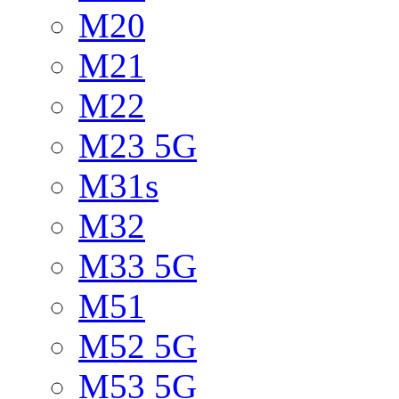
M20
M21
M22
M23 5G
M31s
M32
M33 5G
M51
M52 5G
M53 5G