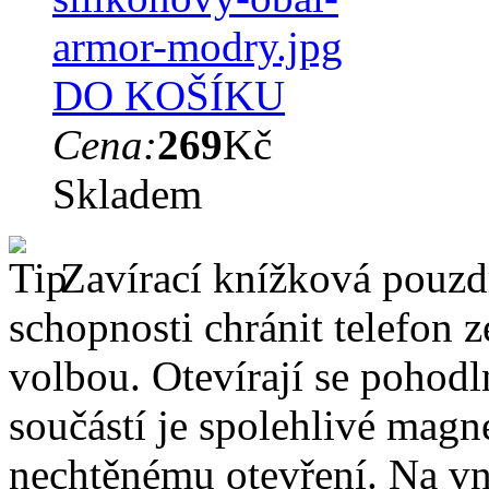
DO KOŠÍKU
Cena:
269
Kč
Skladem
Zavírací knížková pouzdr
schopnosti chránit telefon 
volbou. Otevírají se pohodl
součástí je spolehlivé magne
nechtěnému otevření. Na vni