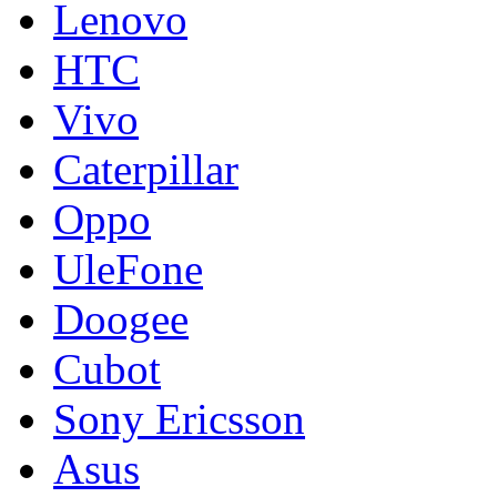
Lenovo
HTC
Vivo
Caterpillar
Oppo
UleFone
Doogee
Cubot
Sony Ericsson
Asus