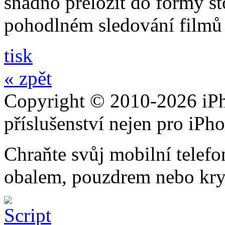
snadno přeložit do formy st
pohodlném sledování filmů 
tisk
« zpět
Copyright © 2010-2026 iPh
příslušenství nejen pro iPh
Chraňte svůj mobilní telef
obalem, pouzdrem nebo kry