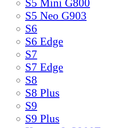
S5 Mini G800
S5 Neo G903
S6
S6 Edge
S7
S7 Edge
S8
S8 Plus
S9
S9 Plus