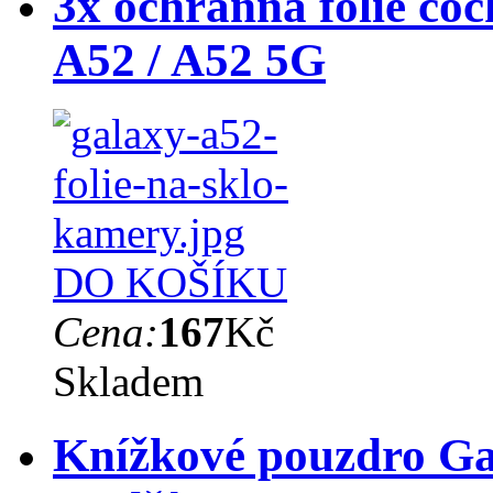
3x ochranná fólie čo
A52 / A52 5G
DO KOŠÍKU
Cena:
167
Kč
Skladem
Knížkové pouzdro Gal