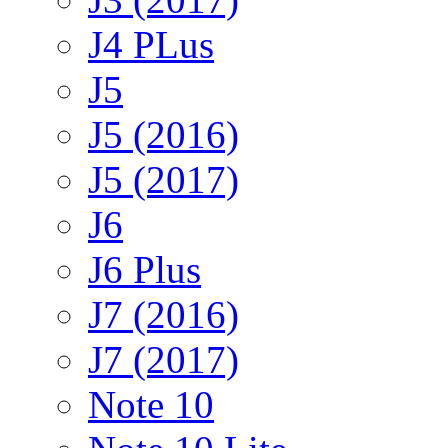
J4 PLus
J5
J5 (2016)
J5 (2017)
J6
J6 Plus
J7 (2016)
J7 (2017)
Note 10