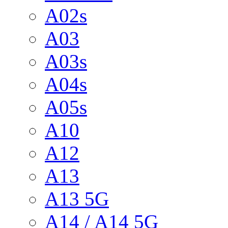
A02s
A03
A03s
A04s
A05s
A10
A12
A13
A13 5G
A14 / A14 5G