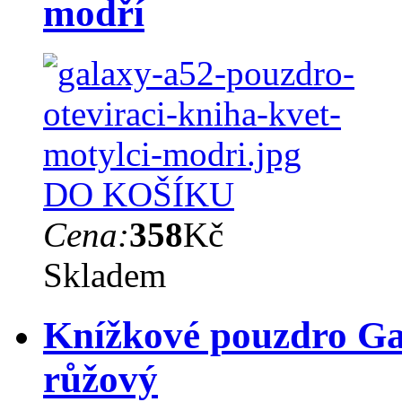
modří
DO KOŠÍKU
Cena:
358
Kč
Skladem
Knížkové pouzdro Gal
růžový