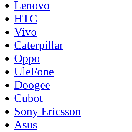
Lenovo
HTC
Vivo
Caterpillar
Oppo
UleFone
Doogee
Cubot
Sony Ericsson
Asus