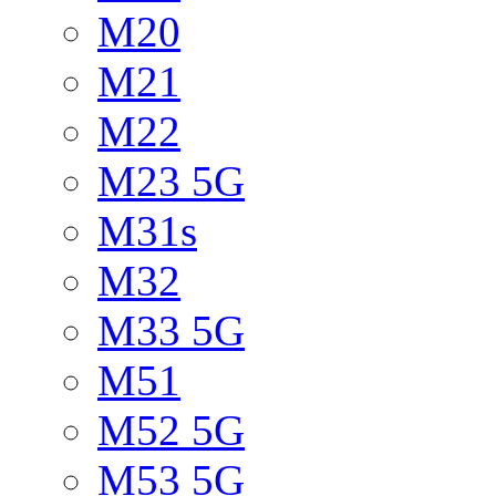
M20
M21
M22
M23 5G
M31s
M32
M33 5G
M51
M52 5G
M53 5G