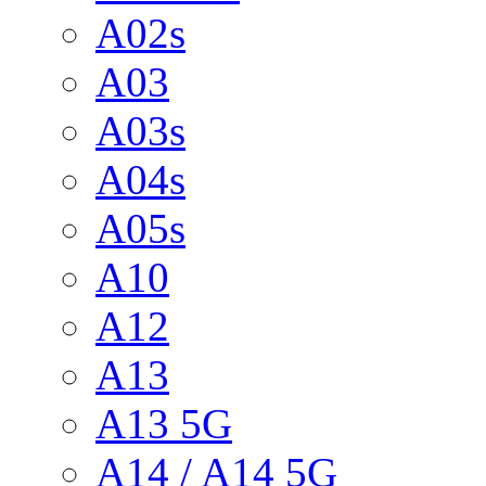
A02s
A03
A03s
A04s
A05s
A10
A12
A13
A13 5G
A14 / A14 5G