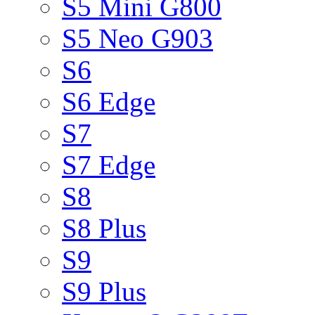
S5 Mini G800
S5 Neo G903
S6
S6 Edge
S7
S7 Edge
S8
S8 Plus
S9
S9 Plus