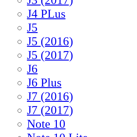
J4 PLus
J5
J5 (2016)
J5 (2017)
J6
J6 Plus
J7 (2016)
J7 (2017)
Note 10