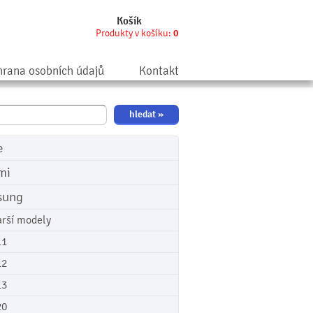
Košík
Produkty v košíku:
0
rana osobních údajů
Kontakt
e
mi
sung
arší modely
11
12
13
20