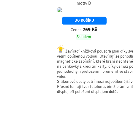
motiv D
DO KOŠÍKU
269
Kč
Cena:
Skladem
Zavírací knížková pouzdra jsou díky své
velmi oblíbenou volbou. Otevírají se pohodl
magnetické zapínání, které brání nechtěném
na bankovky a kreditní karty, díky čemuž p
jednoduchým přeložením proměnit ve stabiln
videí.
Silikonové obaly patří mezi nejoblíbenější
Přesně lemují tvar telefonu, čímž brání vn
displej při položení displejem dolů.