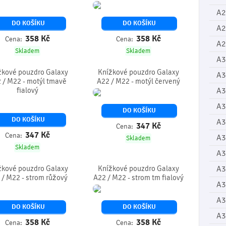
A2
DO KOŠÍKU
DO KOŠÍKU
A2
358
Kč
358
Kč
Cena:
Cena:
A2
Skladem
Skladem
A3
žkové pouzdro Galaxy
Knížkové pouzdro Galaxy
A3
 / M22 - motýl tmavě
A22 / M22 - motýl červený
fialový
A3
A3
DO KOŠÍKU
DO KOŠÍKU
A3
347
Kč
Cena:
347
Kč
Cena:
A3
Skladem
Skladem
A3
žkové pouzdro Galaxy
Knížkové pouzdro Galaxy
A3
 / M22 - strom růžový
A22 / M22 - strom tm fialový
A3
A3
DO KOŠÍKU
DO KOŠÍKU
A3
358
Kč
358
Kč
Cena:
Cena: