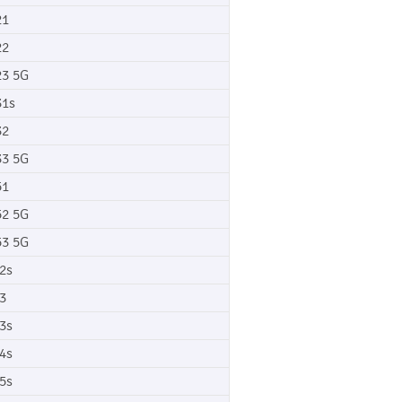
21
22
3 5G
1s
32
3 5G
51
2 5G
3 5G
2s
3
3s
4s
5s