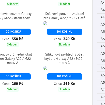
A4
Skladem
Skladem
A4
žkové pouzdro Galaxy
Knížkové pouzdro zavírací
A4
2 / M22 - strom šedý
pro Galaxy A22 / M22 - zlatá
A5
A5
DO KOŠÍKU
DO KOŠÍKU
358
Kč
349
Kč
A5
Cena:
Cena:
Skladem
Skladem
A5
A5
konový průhledný obal
Silikonový průhledný obal
 pro Galaxy A22 / M22 -
kryt pro Galaxy A22 / M22 -
A5
motiv A
motiv C
A5
A5
DO KOŠÍKU
DO KOŠÍKU
A5
269
Kč
269
Kč
Cena:
Cena:
Skladem
Skladem
A7
A7
A7