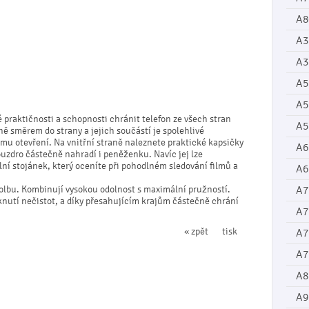
A8
A3
A3
A5
A5
 praktičnosti a schopnosti chránit telefon ze všech stran
A5
ně směrem do strany a jejich součástí je spolehlivé
u otevření. Na vnitřní straně naleznete praktické kapsičky
A6
ouzdro částečně nahradí i peněženku. Navíc jej lze
í stojánek, který oceníte při pohodlném sledování filmů a
A6
 volbu. Kombinují vysokou odolnost s maximální pružností.
A7
iknutí nečistot, a díky přesahujícím krajům částečně chrání
A7
« zpět
tisk
A7
A7
A8
A9