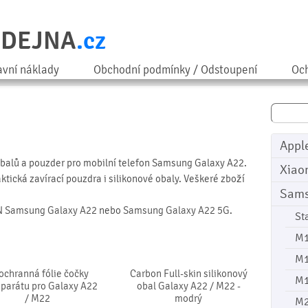
ODEJNA
.cz
avní náklady
Obchodní podmínky / Odstoupení
Och
Appl
obalů a pouzder pro mobilní telefon Samsung Galaxy A22.
Xiao
ktická zavírací pouzdra i silikonové obaly. Veškeré zboží
Sam
N
Samsung Galaxy A22
nebo
Samsung Galaxy A22 5G
.
St
M
M
ochranná fólie čočky
Carbon Full-skin silikonový
M
aparátu pro Galaxy A22
obal Galaxy A22 / M22 -
/ M22
modrý
M