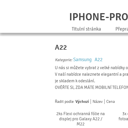
IPHONE-PR
Titulní stránka
Přepr
A22
Samsung
A22
Kategorie:
U nás si můžete vybrat z velké nabídky 
V naší nabídce naleznete elegantní a pra
je skladem k odeslání.
OVĚŘTE SI, ZDA MÁTE MOBILNÍ TELEFO
Řadit podle
Výchozí
Název
Cena
2ks Flexi ochranná fólie na
3x 
displej pro Galaxy A22 /
foto
M22