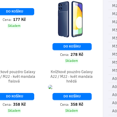
M
DO KOŠÍKU
M
177
Kč
Cena:
M2
Skladem
M3
M
M3
DO KOŠÍKU
278
Kč
M
Cena:
Skladem
M5
M5
žkové pouzdro Galaxy
Knížkové pouzdro Galaxy
/ M22 - květ mandala
A22 / M22 - květ mandala
A0
fialová
hnědá
A0
A0
DO KOŠÍKU
DO KOŠÍKU
A0
358
Kč
358
Kč
Cena:
Cena:
A0
Skladem
Skladem