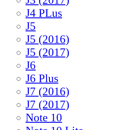
J4 PLus
J5
J5 (2016)
J5 (2017)
J6
J6 Plus
J7 (2016)
J7 (2017)
Note 10