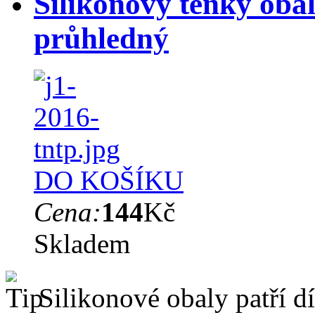
Silikonový tenký oba
průhledný
DO KOŠÍKU
Cena:
144
Kč
Skladem
Silikonové obaly patří dí