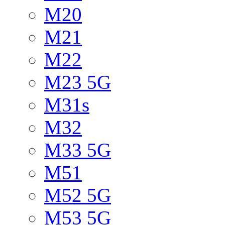
M20
M21
M22
M23 5G
M31s
M32
M33 5G
M51
M52 5G
M53 5G