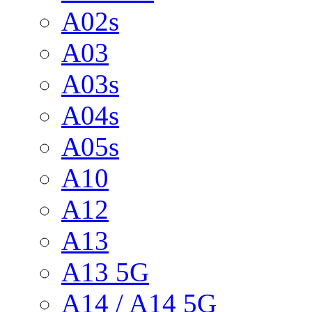
A02s
A03
A03s
A04s
A05s
A10
A12
A13
A13 5G
A14 / A14 5G