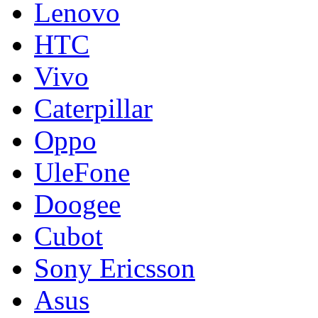
Lenovo
HTC
Vivo
Caterpillar
Oppo
UleFone
Doogee
Cubot
Sony Ericsson
Asus