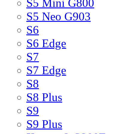
S5 Mini G800
S5 Neo G903
S6
S6 Edge
S7
S7 Edge
S8
S8 Plus
S9
S9 Plus