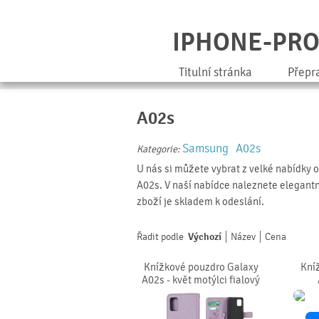
IPHONE-PR
Titulní stránka
Přepr
A02s
Samsung
A02s
Kategorie:
U nás si můžete vybrat z velké nabídky 
A02s. V naší nabídce naleznete elegantní
zboží je skladem k odeslání.
Řadit podle
Výchozí
Název
Cena
Knížkové pouzdro Galaxy
Kní
A02s - květ motýlci fialový