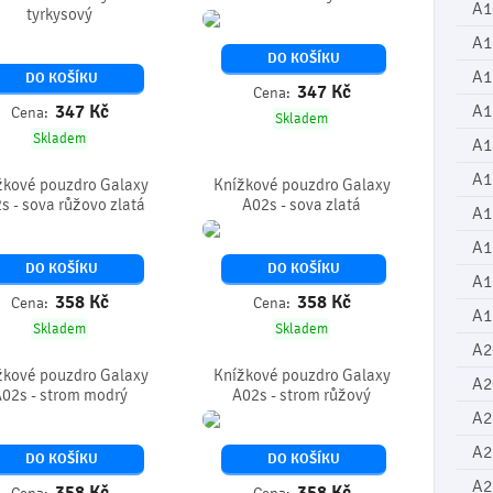
A1
tyrkysový
A1
DO KOŠÍKU
A1
DO KOŠÍKU
347
Kč
Cena:
347
Kč
A1
Cena:
Skladem
Skladem
A1
A1
žkové pouzdro Galaxy
Knížkové pouzdro Galaxy
s - sova růžovo zlatá
A02s - sova zlatá
A1
A1
DO KOŠÍKU
DO KOŠÍKU
A1
358
Kč
358
Kč
Cena:
Cena:
A1
Skladem
Skladem
A2
žkové pouzdro Galaxy
Knížkové pouzdro Galaxy
A2
02s - strom modrý
A02s - strom růžový
A2
A2
DO KOŠÍKU
DO KOŠÍKU
A2
358
Kč
358
Kč