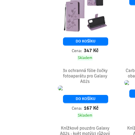
DO KOŠÍKU
347
Kč
Cena:
Skladem
3x ochranná fólie čočky
Carb
fotoaparátu pro Galaxy
oba
A02s
DO KOŠÍKU
167
Kč
Cena:
Skladem
Knížkové pouzdro Galaxy
Kní
A02s - květ motýlci růžový