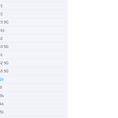
21
22
3 5G
1s
32
3 5G
51
2 5G
3 5G
2s
3
3s
4s
5s