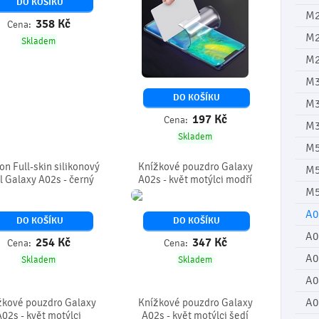
DO KOŠÍKU
M
358
Kč
Cena:
M
Skladem
M2
M3
DO KOŠÍKU
M
197
Kč
Cena:
M3
Skladem
M
on Full-skin silikonový
Knížkové pouzdro Galaxy
M5
l Galaxy A02s - černý
A02s - květ motýlci modří
M5
A0
DO KOŠÍKU
DO KOŠÍKU
A0
254
Kč
347
Kč
Cena:
Cena:
A0
Skladem
Skladem
A0
A0
žkové pouzdro Galaxy
Knížkové pouzdro Galaxy
A02s - květ motýlci
A02s - květ motýlci šedí