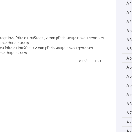
A4
A4
A4
A5
rogelová fólie o tloušťce 0,2 mm představuje novou generaci
A5
 absorbuje nárazy.
vá fólie o tloušťce 0,2 mm představuje novou generaci
A5
absorbuje nárazy.
A5
« zpět
tisk
A5
A5
A5
A5
A5
A7
A7
A7