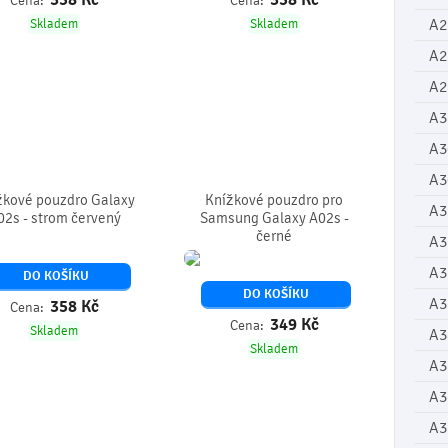
Cena:
Cena:
A2
Skladem
Skladem
A2
A2
A3
A3
A3
žkové pouzdro Galaxy
Knížkové pouzdro pro
A3
02s - strom červený
Samsung Galaxy A02s -
černé
A3
A3
DO KOŠÍKU
DO KOŠÍKU
A3
358
Kč
Cena:
349
Kč
Cena:
Skladem
A3
Skladem
A3
A3
A3