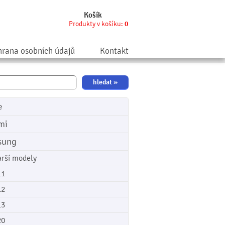
Košík
Produkty v košíku:
0
rana osobních údajů
Kontakt
e
mi
sung
arší modely
11
12
13
20