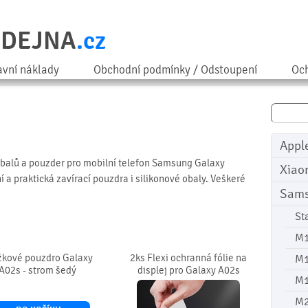
ODEJNA
.cz
avní náklady
Obchodní podmínky / Odstoupení
Och
Appl
obalů a pouzder pro mobilní telefon Samsung Galaxy
Xiao
 a praktická zavírací pouzdra i silikonové obaly. Veškeré
Sam
St
M
žkové pouzdro Galaxy
2ks Flexi ochranná fólie na
M
A02s - strom šedý
displej pro Galaxy A02s
M
M