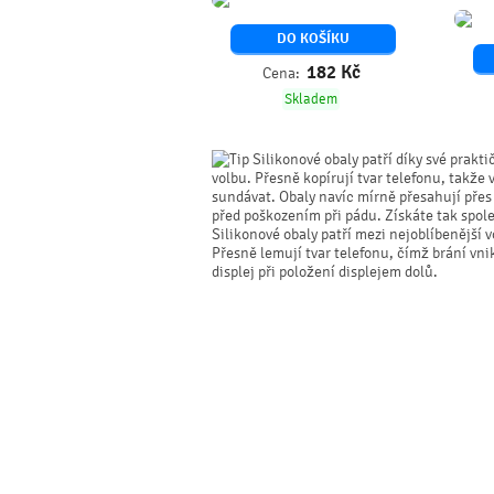
DO KOŠÍKU
182
Kč
Cena:
Skladem
Silikonové obaly patří díky své prakti
volbu. Přesně kopírují tvar telefonu, takže 
sundávat. Obaly navíc mírně přesahují přes o
před poškozením při pádu. Získáte tak spol
Silikonové obaly patří mezi nejoblíbenější
Přesně lemují tvar telefonu, čímž brání vn
displej při položení displejem dolů.