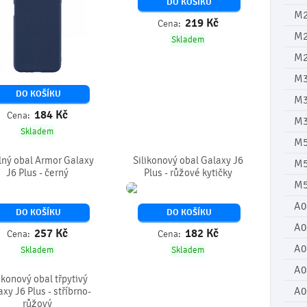
DO KOŠÍKU
M
219
Kč
Cena:
M
Skladem
M2
M3
DO KOŠÍKU
M
184
Kč
Cena:
M3
Skladem
M
ný obal Armor Galaxy
Silikonový obal Galaxy J6
M5
J6 Plus - černý
Plus - růžové kytičky
M5
A0
DO KOŠÍKU
DO KOŠÍKU
A0
257
Kč
182
Kč
Cena:
Cena:
A0
Skladem
Skladem
A0
ikonový obal třpytivý
A0
xy J6 Plus - stříbrno-
růžový