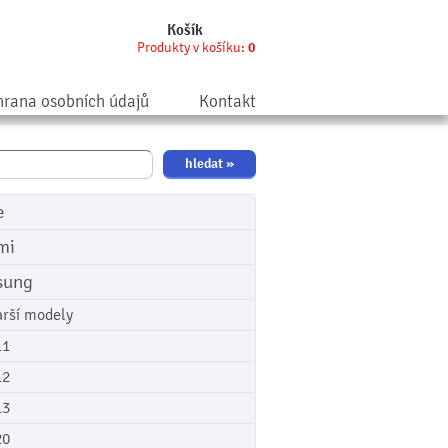
Košík
Produkty v košíku:
0
rana osobních údajů
Kontakt
e
mi
sung
arší modely
11
12
13
20