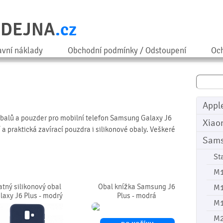
ODEJNA
.cz
avní náklady
Obchodní podmínky / Odstoupení
Och
Appl
obalů a pouzder pro mobilní telefon Samsung Galaxy J6
Xiao
 a praktická zavírací pouzdra i silikonové obaly. Veškeré
Sam
St
M
tný silikonový obal
Obal knížka Samsung J6
M
laxy J6 Plus - modrý
Plus - modrá
M
M