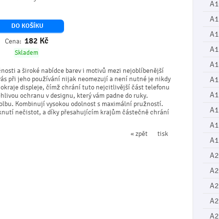
A1
A1
DO KOŠÍKU
A1
182
Kč
Cena:
A1
Skladem
A1
čnosti a široké nabídce barev i motivů mezi nejoblíbenější
vás při jeho používání nijak neomezují a není nutné je nikdy
A1
kraje displeje, čímž chrání tuto nejcitlivější část telefonu
A1
ehlivou ochranu v designu, který vám padne do ruky.
 volbu. Kombinují vysokou odolnost s maximální pružností.
A1
iknutí nečistot, a díky přesahujícím krajům částečně chrání
A1
« zpět
tisk
A1
A2
A2
A2
A2
A2