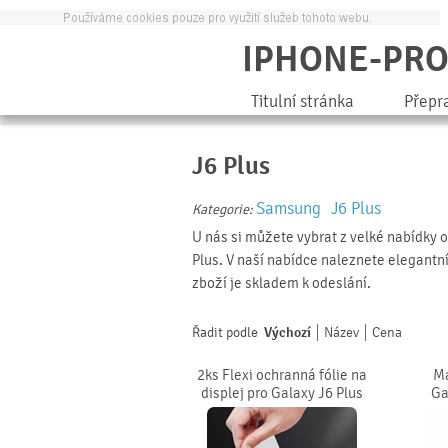
IPHONE-PR
Titulní stránka
Přepr
J6 Plus
Samsung
J6 Plus
Kategorie:
U nás si můžete vybrat z velké nabídky 
Plus. V naší nabídce naleznete elegantní
zboží je skladem k odeslání.
Řadit podle
Výchozí
Název
Cena
2ks Flexi ochranná fólie na
Ma
displej pro Galaxy J6 Plus
Ga