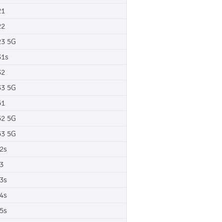
21
22
3 5G
1s
32
3 5G
51
2 5G
3 5G
2s
3
3s
4s
5s