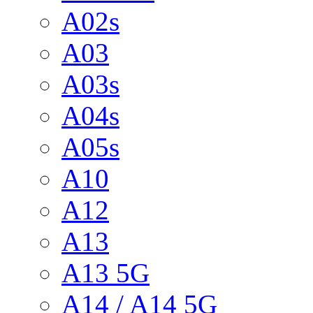
A02s
A03
A03s
A04s
A05s
A10
A12
A13
A13 5G
A14 / A14 5G