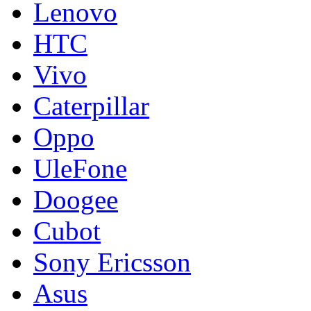
Lenovo
HTC
Vivo
Caterpillar
Oppo
UleFone
Doogee
Cubot
Sony Ericsson
Asus