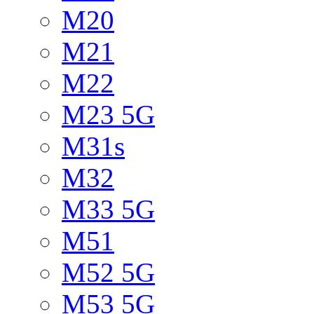
M20
M21
M22
M23 5G
M31s
M32
M33 5G
M51
M52 5G
M53 5G