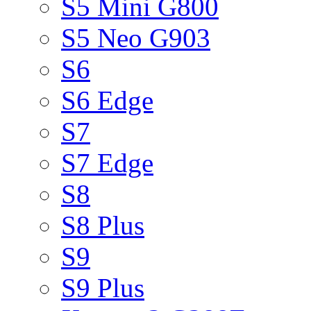
S5 Mini G800
S5 Neo G903
S6
S6 Edge
S7
S7 Edge
S8
S8 Plus
S9
S9 Plus