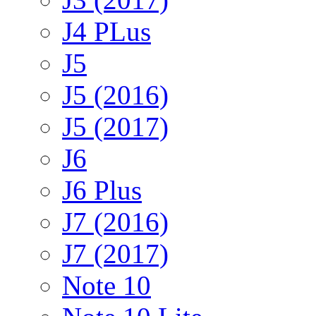
J4 PLus
J5
J5 (2016)
J5 (2017)
J6
J6 Plus
J7 (2016)
J7 (2017)
Note 10