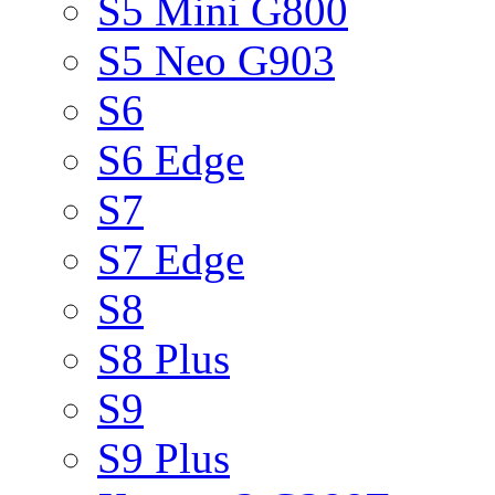
S5 Mini G800
S5 Neo G903
S6
S6 Edge
S7
S7 Edge
S8
S8 Plus
S9
S9 Plus