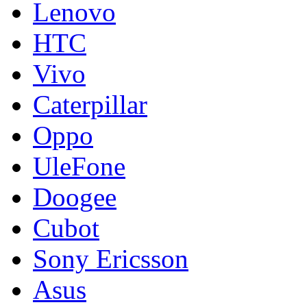
Lenovo
HTC
Vivo
Caterpillar
Oppo
UleFone
Doogee
Cubot
Sony Ericsson
Asus