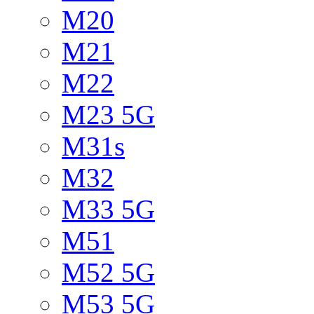
M20
M21
M22
M23 5G
M31s
M32
M33 5G
M51
M52 5G
M53 5G