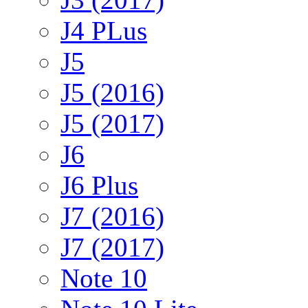
J4 PLus
J5
J5 (2016)
J5 (2017)
J6
J6 Plus
J7 (2016)
J7 (2017)
Note 10