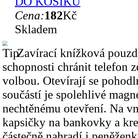
DO KOŠÍKU
Cena:
182
Kč
Skladem
Zavírací knížková pouzdr
schopnosti chránit telefon 
volbou. Otevírají se pohodl
součástí je spolehlivé magne
nechtěnému otevření. Na vni
kapsičky na bankovky a kre
částečně nahradí i peněžen