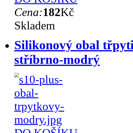
Cena:
182
Kč
Skladem
Silikonový obal třpyt
stříbrno-modrý
DO KOŠÍKU