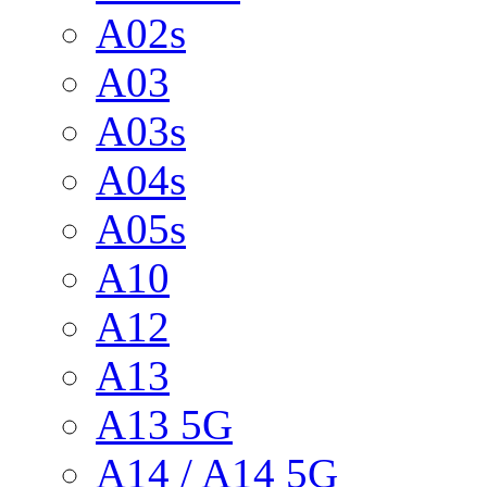
A02s
A03
A03s
A04s
A05s
A10
A12
A13
A13 5G
A14 / A14 5G