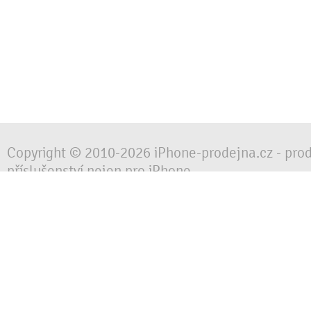
Copyright © 2010-2026 iPhone-prodejna.cz - pro
příslušenství nejen pro iPhone
Chraňte svůj mobilní telefon za každé situace, 
obalem, pouzdrem nebo krytem.