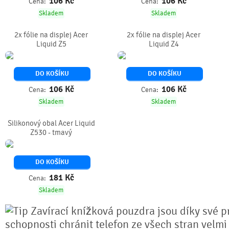
106
Kč
106
Kč
Cena:
Cena:
Skladem
Skladem
2x fólie na displej Acer
2x fólie na displej Acer
Liquid Z5
Liquid Z4
DO KOŠÍKU
DO KOŠÍKU
106
Kč
106
Kč
Cena:
Cena:
Skladem
Skladem
Silikonový obal Acer Liquid
Z530 - tmavý
DO KOŠÍKU
181
Kč
Cena:
Skladem
Zavírací knížková pouzdra jsou díky své pr
schopnosti chránit telefon ze všech stran velmi