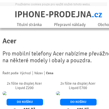
IPHONE-PRODEJNA
.cz
Titulní stránka
Přepravní náklady
Obcho
Acer
Pro mobilní telefony Acer nabízíme převážn
na některé modely i obaly a pouzdra.
Řadit podle
Výchozí
Název
Cena
2x fólie na displej Acer
2x fólie na displej Acer
Liquid Z200
Liquid E700
DO KOŠÍKU
DO KOŠÍKU