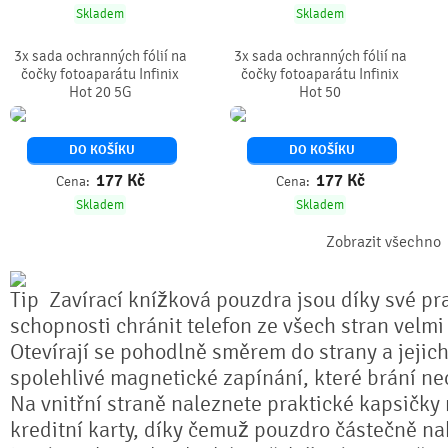
Skladem
Skladem
3x sada ochranných fólií na
3x sada ochranných fólií na
čočky fotoaparátu Infinix
čočky fotoaparátu Infinix
Hot 20 5G
Hot 50
DO KOŠÍKU
DO KOŠÍKU
177
Kč
177
Kč
Cena:
Cena:
Skladem
Skladem
Zobrazit všechno
Zavírací knížková pouzdra jsou díky své pra
schopnosti chránit telefon ze všech stran velmi
Otevírají se pohodlně směrem do strany a jejich
spolehlivé magnetické zapínání, které brání n
Na vnitřní straně naleznete praktické kapsičky
kreditní karty, díky čemuž pouzdro částečně na