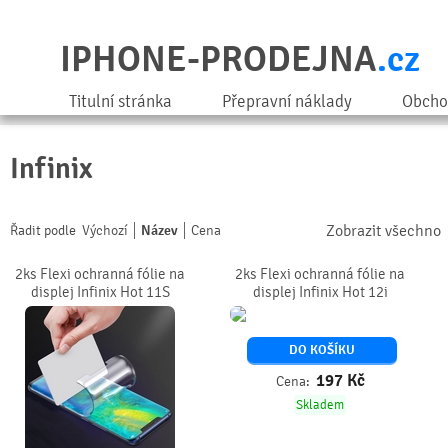
IPHONE-PRODEJNA
.cz
Titulní stránka
Přepravní náklady
Obcho
Infinix
Zobrazit všechno
Řadit podle
Výchozí
Název
Cena
2ks Flexi ochranná fólie na
2ks Flexi ochranná fólie na
displej Infinix Hot 11S
displej Infinix Hot 12i
DO KOŠÍKU
197
Kč
Cena:
Skladem