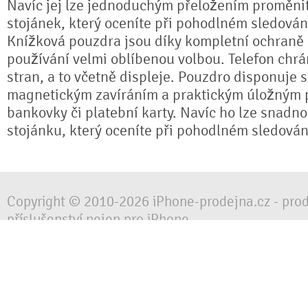
Navíc jej lze jednoduchým přeložením proměnit 
stojánek, který oceníte při pohodlném sledování
Knížková pouzdra jsou díky kompletní ochran
používání velmi oblíbenou volbou. Telefon chrá
stran, a to včetně displeje. Pouzdro disponuje 
magnetickým zavíráním a praktickým úložným 
bankovky či platební karty. Navíc ho lze snadno
stojánku, který oceníte při pohodlném sledování
Copyright © 2010-2026 iPhone-prodejna.cz - pro
příslušenství nejen pro iPhone
Chraňte svůj mobilní telefon za každé situace, 
obalem, pouzdrem nebo krytem.