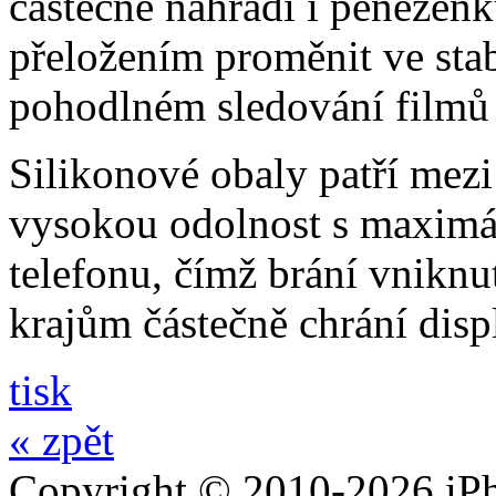
částečně nahradí i peněžen
přeložením proměnit ve stabi
pohodlném sledování filmů 
Silikonové obaly patří mezi
vysokou odolnost s maximál
telefonu, čímž brání vniknut
krajům částečně chrání disp
tisk
« zpět
Copyright © 2010-2026 iPh