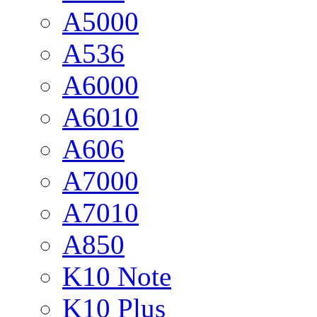
A5000
A536
A6000
A6010
A606
A7000
A7010
A850
K10 Note
K10 Plus