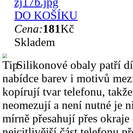
DO KOŠÍKU
Cena:
181
Kč
Skladem
Silikonové obaly patří dí
nabídce barev i motivů mezi
kopírují tvar telefonu, takž
neomezují a není nutné je 
mírně přesahují přes okraje 
nejcitlivější část telefonu 