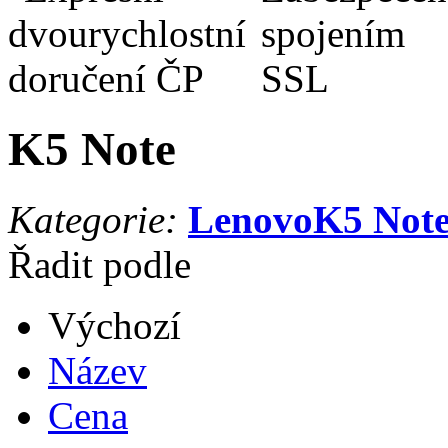
K5 Note
Kategorie:
Lenovo
K5 Not
Řadit podle
Výchozí
Název
Cena