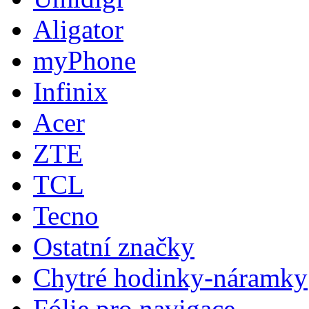
Aligator
myPhone
Infinix
Acer
ZTE
TCL
Tecno
Ostatní značky
Chytré hodinky-náramky
Fólie pro navigace