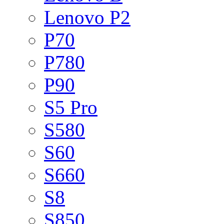
Lenovo P2
P70
P780
P90
S5 Pro
S580
S60
S660
S8
S850