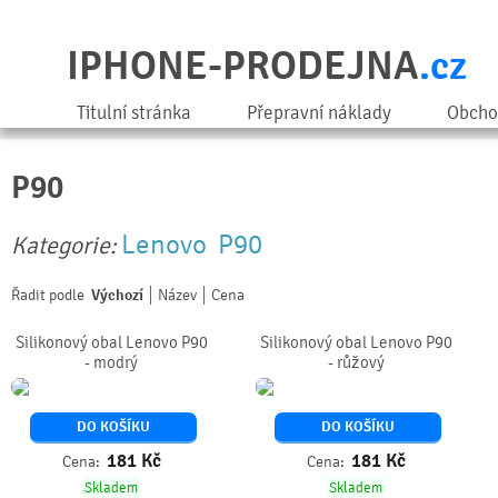
IPHONE-PRODEJNA
.cz
Titulní stránka
Přepravní náklady
Obcho
P90
Lenovo
P90
Kategorie:
Řadit podle
Výchozí
Název
Cena
Silikonový obal Lenovo P90
Silikonový obal Lenovo P90
- modrý
- růžový
DO KOŠÍKU
DO KOŠÍKU
181
Kč
181
Kč
Cena:
Cena:
Skladem
Skladem