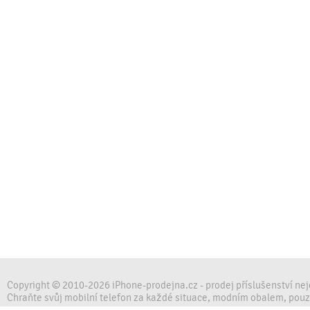
Copyright © 2010-2026 iPhone-prodejna.cz - prodej příslušenství ne
Chraňte svůj mobilní telefon za každé situace, modním obalem, pou