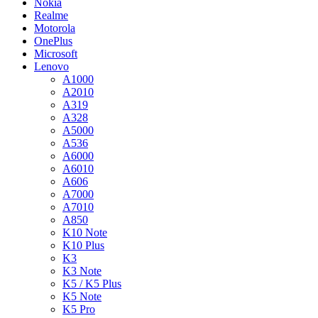
Nokia
Realme
Motorola
OnePlus
Microsoft
Lenovo
A1000
A2010
A319
A328
A5000
A536
A6000
A6010
A606
A7000
A7010
A850
K10 Note
K10 Plus
K3
K3 Note
K5 / K5 Plus
K5 Note
K5 Pro