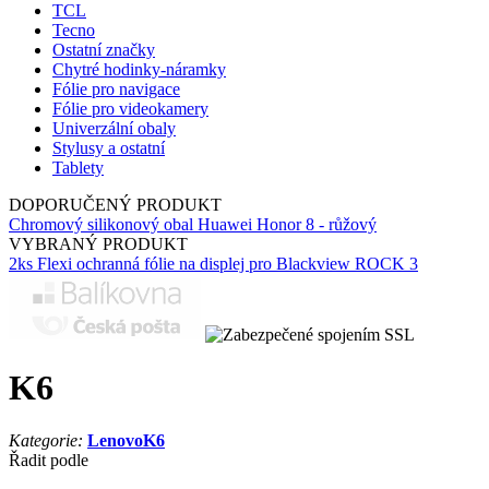
TCL
Tecno
Ostatní značky
Chytré hodinky-náramky
Fólie pro navigace
Fólie pro videokamery
Univerzální obaly
Stylusy a ostatní
Tablety
DOPORUČENÝ PRODUKT
Chromový silikonový obal Huawei Honor 8 - růžový
VYBRANÝ PRODUKT
2ks Flexi ochranná fólie na displej pro Blackview ROCK 3
K6
Kategorie:
Lenovo
K6
Řadit podle