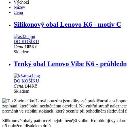
Výchozí
Název
Cena
Silikonový obal Lenovo K6 - motiv C
DO KOŠÍKU
Cena:
185
Kč
Skladem
Tenký obal Lenovo Vibe K6 - průhledn
DO KOŠÍKU
Cena:
144
Kč
Skladem
Zavírací knížková pouzdra jsou díky své praktičnosti a schopnos
zapínání, které brání nechtěnému otevření. Na vnitřní straně nalezne
proměnit ve stabilní stojánek, který oceníte při pohodlném sledování f
Silikonové obaly patří mezi nejoblíbenější volbu. Kombinují vysokou o
při položení displejem dolů.