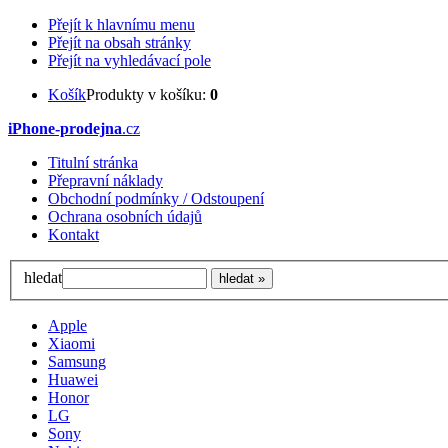
Přejít k hlavnímu menu
Přejít na obsah stránky
Přejít na vyhledávací pole
Košík
Produkty v košíku:
0
iPhone-prodejna
.cz
Titulní stránka
Přepravní náklady
Obchodní podmínky / Odstoupení
Ochrana osobních údajů
Kontakt
hledat
Apple
Xiaomi
Samsung
Huawei
Honor
LG
Sony