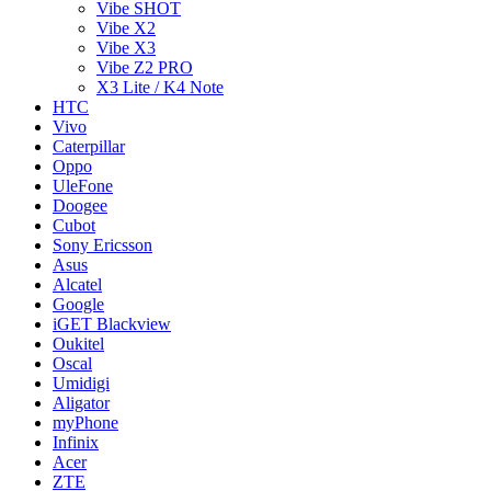
Vibe SHOT
Vibe X2
Vibe X3
Vibe Z2 PRO
X3 Lite / K4 Note
HTC
Vivo
Caterpillar
Oppo
UleFone
Doogee
Cubot
Sony Ericsson
Asus
Alcatel
Google
iGET Blackview
Oukitel
Oscal
Umidigi
Aligator
myPhone
Infinix
Acer
ZTE