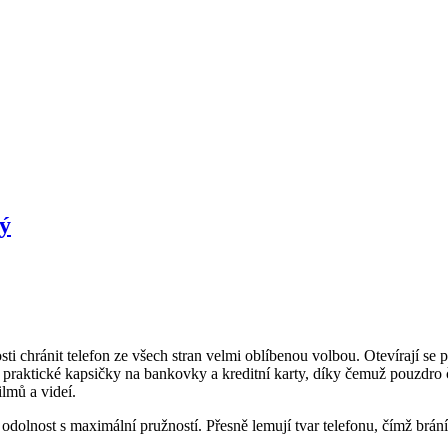
ý
ti chránit telefon ze všech stran velmi oblíbenou volbou. Otevírají se 
te praktické kapsičky na bankovky a kreditní karty, díky čemuž pouzdr
ilmů a videí.
dolnost s maximální pružností. Přesně lemují tvar telefonu, čímž brání 