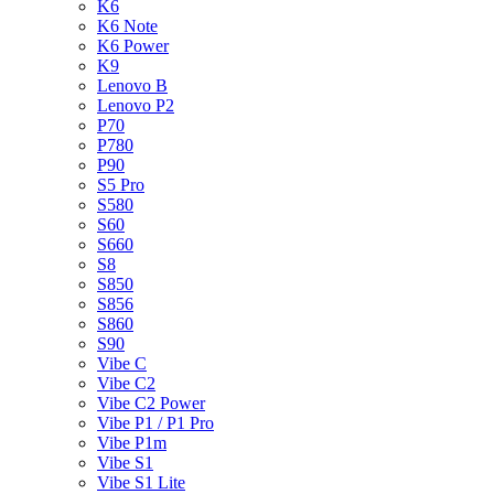
K6
K6 Note
K6 Power
K9
Lenovo B
Lenovo P2
P70
P780
P90
S5 Pro
S580
S60
S660
S8
S850
S856
S860
S90
Vibe C
Vibe C2
Vibe C2 Power
Vibe P1 / P1 Pro
Vibe P1m
Vibe S1
Vibe S1 Lite